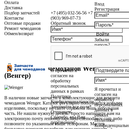
Оплата
Вход
Доставка
Регистрация
Подбор запчастей
+7 (495) 032-56-56
+7
Контакты
(903) 969-07-73
Оптовые продажи
Обратный звонок
Ремонт чемоданов
Обмен/возврат
Войти
Забыли
пароль?
Запчасти для чемоданов Wenger
Я прочитал и
(Венгер)
согласен на
обработку
персональных
Я прочитал и
данных в рамках
согласен на
Политики
В наличии новые запчасти и комплектующие для ремонта
обработку
Конфиденциальности
чемоданов Wenger. Каталог регулярно пополняется новыми
персональных
Заполните все поля*
изделиями, поскольку на сайте отражена лишь небольшая
данных в
Отправить
часть. Не нашли нужную деталь? просто напишите нам на
рамках
Спасибо, мы Вам
электронную почту remont@zapchasti-chemodanov.com либо
Политики
перезвоним!
позвоните по указанным выше телефонам. Мастер
Конфиденциальн
бесплатно поможет подобрать вам нужную запчасть, а