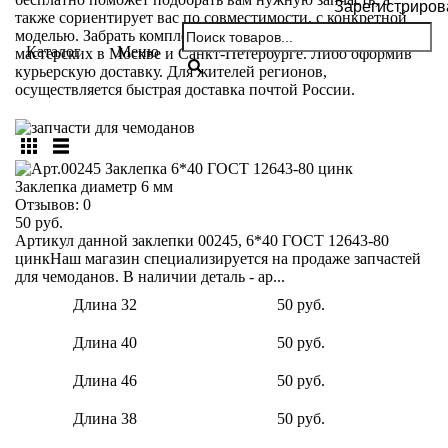
Зарегистриров
также сориентирует вас по совместимости, с конкретной
моделью. Забрать комплектующие можно самовывозом из
Каталог
Меню
мастерских в Москве и Санкт-Петербурге. Либо оформив
курьерскую доставку. Для жителей регионов,
осуществляется быстрая доставка почтой России.
Заклепка диаметр 6 мм
Отзывов:
0
50 руб.
Артикул данной заклепки 00245, 6*40 ГОСТ 12643-80
цинкНаш магазин специализируется на продаже запчастей
для чемоданов. В наличии деталь - ар...
Длина 32
50 руб.
Длина 40
50 руб.
Длина 46
50 руб.
Длина 38
50 руб.