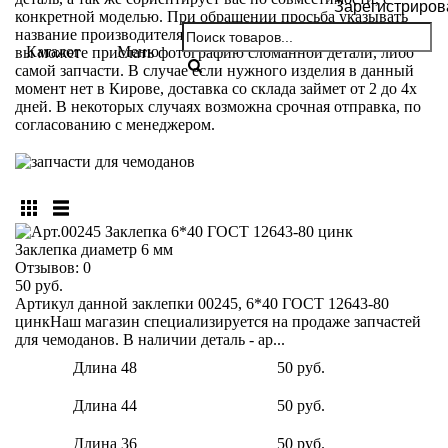
Зарегистриров
конкретной моделью. При обращении просьба указывать
название производителя и модели вашего чемодана. Так же
Каталог
Меню
вы можете прислать фотографию сломанной детали, либо
самой запчасти. В случае если нужного изделия в данный
момент нет в Кирове, доставка со склада займет от 2 до 4х
дней. В некоторых случаях возможна срочная отправка, по
согласованию с менеджером.
Заклепка диаметр 6 мм
Отзывов:
0
50 руб.
Артикул данной заклепки 00245, 6*40 ГОСТ 12643-80
цинкНаш магазин специализируется на продаже запчастей
для чемоданов. В наличии деталь - ар...
Длина 48
50 руб.
Длина 44
50 руб.
Длина 36
50 руб.