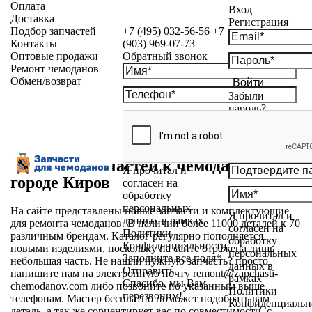
Оплата
Вход
Доставка
Регистрация
Подбор запчастей
+7 (495) 032-56-56
+7
Контакты
(903) 969-07-73
Оптовые продажи
Обратный звонок
Ремонт чемоданов
Обмен/возврат
Войти
Забыли
пароль?
Магазин запчастей к чемоданам в
Я прочитал и
городе Киров
согласен на
обработку
персональных
На сайте представлены новые запчасти и комплектующие
Я прочитал и
данных в рамках
для ремонта чемоданов. В наличии более 11000 деталей к 70
согласен на
Политики
различным брендам. Каталог регулярно пополняется
обработку
Конфиденциальности
новыми изделиями, поскольку на сайте отражена лишь
персональных
Заполните все поля*
небольшая часть. Не нашли нужную запчасть? просто
данных в
Отправить
напишите нам на электронную почту
remont@zapchasti-
рамках
Спасибо, мы Вам
chemodanov.com
либо позвоните по указанным выше
Политики
перезвоним!
телефонам. Мастер бесплатно поможет подобрать вам
Конфиденциальн
деталь, а так же сориентирует вас по совместимости, с