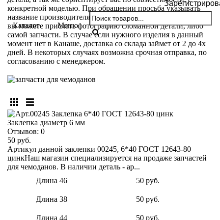
Зарегистриров
конкретной моделью. При обращении просьба указывать
название производителя и модели вашего чемодана. Так же
Каталог
Меню
вы можете прислать фотографию сломанной детали, либо
самой запчасти. В случае если нужного изделия в данный
момент нет в Канаше, доставка со склада займет от 2 до 4х
дней. В некоторых случаях возможна срочная отправка, по
согласованию с менеджером.
Заклепка диаметр 6 мм
Отзывов:
0
50 руб.
Артикул данной заклепки 00245, 6*40 ГОСТ 12643-80
цинкНаш магазин специализируется на продаже запчастей
для чемоданов. В наличии деталь - ар...
Длина 46
50 руб.
Длина 38
50 руб.
Длина 44
50 руб.