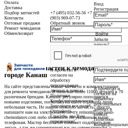
Оплата
Вход
Доставка
Регистрация
Подбор запчастей
+7 (495) 032-56-56
+7
Контакты
(903) 969-07-73
Оптовые продажи
Обратный звонок
Ремонт чемоданов
Обмен/возврат
Войти
Забыли
пароль?
Магазин запчастей к чемоданам в
Я прочитал и
городе Канаш
согласен на
обработку
персональных
На сайте представлены новые запчасти и комплектующие
Я прочитал и
данных в рамках
для ремонта чемоданов. В наличии более 11000 деталей к 70
согласен на
Политики
различным брендам. Каталог регулярно пополняется
обработку
Конфиденциальности
новыми изделиями, поскольку на сайте отражена лишь
персональных
Заполните все поля*
небольшая часть. Не нашли нужную запчасть? просто
данных в
Отправить
напишите нам на электронную почту
remont@zapchasti-
рамках
Спасибо, мы Вам
chemodanov.com
либо позвоните по указанным выше
Политики
перезвоним!
телефонам. Мастер бесплатно поможет подобрать вам
Конфиденциальн
деталь, а так же сориентирует вас по совместимости, с