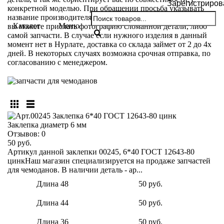
Зарегистриров
конкретной моделью. При обращении просьба указывать
название производителя и модели вашего чемодана. Так же
Каталог
Меню
вы можете прислать фотографию сломанной детали, либо
самой запчасти. В случае если нужного изделия в данный
момент нет в Нурлате, доставка со склада займет от 2 до 4х
дней. В некоторых случаях возможна срочная отправка, по
согласованию с менеджером.
Заклепка диаметр 6 мм
Отзывов:
0
50 руб.
Артикул данной заклепки 00245, 6*40 ГОСТ 12643-80
цинкНаш магазин специализируется на продаже запчастей
для чемоданов. В наличии деталь - ар...
Длина 48
50 руб.
Длина 44
50 руб.
Длина 36
50 руб.