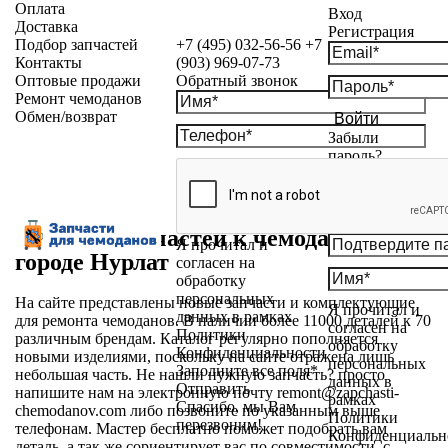
Оплата
Вход
Доставка
Регистрация
Подбор запчастей
+7 (495) 032-56-56
+7
Контакты
(903) 969-07-73
Оптовые продажи
Обратный звонок
Ремонт чемоданов
Обмен/возврат
Войти
Забыли
пароль?
Магазин запчастей к чемоданам в
Я прочитал и
городе Нурлат
согласен на
обработку
персональных
На сайте представлены новые запчасти и комплектующие
Я прочитал и
данных в рамках
для ремонта чемоданов. В наличии более 11000 деталей к 70
согласен на
Политики
различным брендам. Каталог регулярно пополняется
обработку
Конфиденциальности
новыми изделиями, поскольку на сайте отражена лишь
персональных
Заполните все поля*
небольшая часть. Не нашли нужную запчасть? просто
данных в
Отправить
напишите нам на электронную почту
remont@zapchasti-
рамках
Спасибо, мы Вам
chemodanov.com
либо позвоните по указанным выше
Политики
перезвоним!
телефонам. Мастер бесплатно поможет подобрать вам
Конфиденциальн
деталь, а так же сориентирует вас по совместимости, с