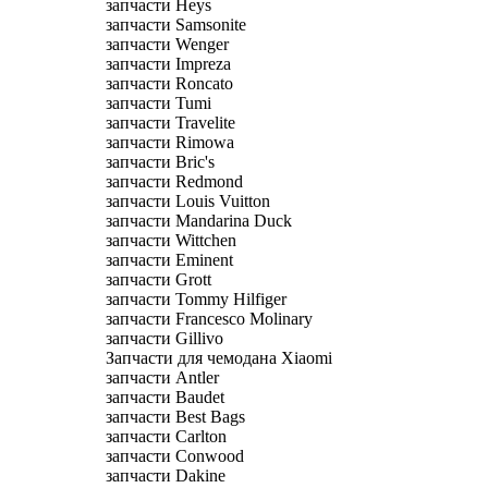
запчасти Heys
запчасти Samsonite
запчасти Wenger
запчасти Impreza
запчасти Roncato
запчасти Tumi
запчасти Travelite
запчасти Rimowa
запчасти Bric's
запчасти Redmond
запчасти Louis Vuitton
запчасти Mandarina Duck
запчасти Wittchen
запчасти Eminent
запчасти Grott
запчасти Tommy Hilfiger
запчасти Francesco Molinary
запчасти Gillivo
Запчасти для чемодана Xiaomi
запчасти Antler
запчасти Baudet
запчасти Best Bags
запчасти Carlton
запчасти Conwood
запчасти Dakine