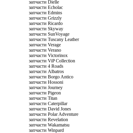
запчасти Dielle
запчасти Echolac
запчасти Edmins
запчасти Grizzly
запчасти Ricardo
запчасти Skyway
запчасти SunVoyage
запчасти Tuscany Leather
запчасти Verage
запчасти Verano
запчасти Victorinox
запчасти ViP Collection
запчасти 4 Roads
запчасти Albatros
запчасти Borgo Antico
запчасти Hossoni
запчасти Journey
запчасти Pigeon
запчасти Titan
запчасти Caterpillar
запчасти David Jones
запчасти Polar Adventure
запчасти Revelation
запчасти Wakamatsu
запчасти Winpard