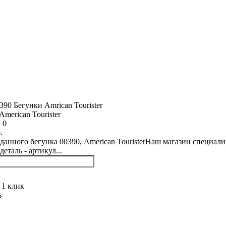
merican Tourister
:
0
.
данного бегунка 00390, American TouristerНаш магазин специали
еталь - артикул...
 1 клик
ь