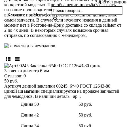
Зарегистриров
конкретной моделью. При обращении просьба указывать
название производителя и модели вашего чемодана. Так же
Каталог
Меню
вы можете прислать фотографию сломанной детали, либо
самой запчасти. В случае если нужного изделия в данный
момент нет в Ростове-на-Дону, доставка со склада займет от
2 до 4х дней. В некоторых случаях возможна срочная
отправка, по согласованию с менеджером.
Заклепка диаметр 6 мм
Отзывов:
0
50 руб.
Артикул данной заклепки 00245, 6*40 ГОСТ 12643-80
цинкНаш магазин специализируется на продаже запчастей
для чемоданов. В наличии деталь - ар...
Длина 50
50 руб.
Длина 42
50 руб.
Длина 34
50 руб.