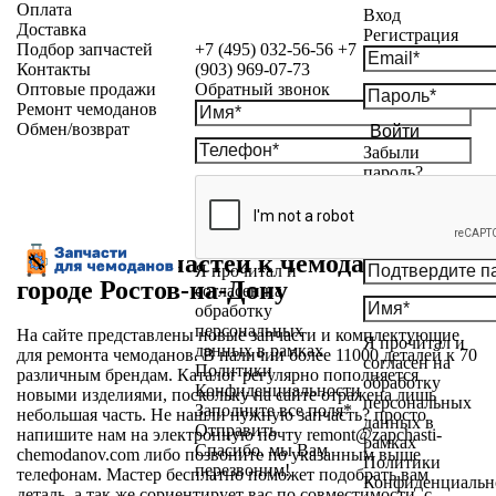
Оплата
Вход
Доставка
Регистрация
Подбор запчастей
+7 (495) 032-56-56
+7
Контакты
(903) 969-07-73
Оптовые продажи
Обратный звонок
Ремонт чемоданов
Обмен/возврат
Войти
Забыли
пароль?
Магазин запчастей к чемоданам в
Я прочитал и
городе Ростов-на-Дону
согласен на
обработку
персональных
На сайте представлены новые запчасти и комплектующие
Я прочитал и
данных в рамках
для ремонта чемоданов. В наличии более 11000 деталей к 70
согласен на
Политики
различным брендам. Каталог регулярно пополняется
обработку
Конфиденциальности
новыми изделиями, поскольку на сайте отражена лишь
персональных
Заполните все поля*
небольшая часть. Не нашли нужную запчасть? просто
данных в
Отправить
напишите нам на электронную почту
remont@zapchasti-
рамках
Спасибо, мы Вам
chemodanov.com
либо позвоните по указанным выше
Политики
перезвоним!
телефонам. Мастер бесплатно поможет подобрать вам
Конфиденциальн
деталь, а так же сориентирует вас по совместимости, с