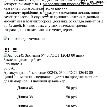
Зарегистриров
конкретной моделью. При обращении просьба указывать
название производителя и модели вашего чемодана. Так же
Каталог
Меню
вы можете прислать фотографию сломанной детали, либо
самой запчасти. В случае если нужного изделия в данный
момент нет в Магнитогорске, доставка со склада займет от 2
до 4х дней. В некоторых случаях возможна срочная
отправка, по согласованию с менеджером.
Заклепка диаметр 6 мм
Отзывов:
0
50 руб.
Артикул данной заклепки 00245, 6*40 ГОСТ 12643-80
цинкНаш магазин специализируется на продаже запчастей
для чемоданов. В наличии деталь - ар...
Длина 46
50 руб.
Длина 38
50 руб.
Длина 44
50 руб.