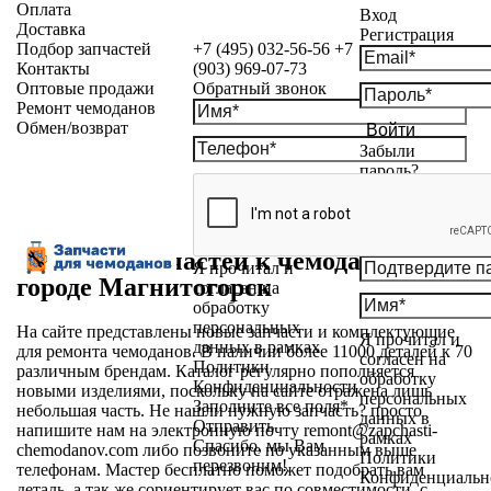
Оплата
Вход
Доставка
Регистрация
Подбор запчастей
+7 (495) 032-56-56
+7
Контакты
(903) 969-07-73
Оптовые продажи
Обратный звонок
Ремонт чемоданов
Обмен/возврат
Войти
Забыли
пароль?
Магазин запчастей к чемоданам в
Я прочитал и
городе Магнитогорск
согласен на
обработку
персональных
На сайте представлены новые запчасти и комплектующие
Я прочитал и
данных в рамках
для ремонта чемоданов. В наличии более 11000 деталей к 70
согласен на
Политики
различным брендам. Каталог регулярно пополняется
обработку
Конфиденциальности
новыми изделиями, поскольку на сайте отражена лишь
персональных
Заполните все поля*
небольшая часть. Не нашли нужную запчасть? просто
данных в
Отправить
напишите нам на электронную почту
remont@zapchasti-
рамках
Спасибо, мы Вам
chemodanov.com
либо позвоните по указанным выше
Политики
перезвоним!
телефонам. Мастер бесплатно поможет подобрать вам
Конфиденциальн
деталь, а так же сориентирует вас по совместимости, с