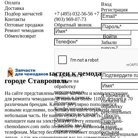
Оплата
Вход
Доставка
Регистрация
Подбор запчастей
+7 (495) 032-56-56
+7
Контакты
(903) 969-07-73
Оптовые продажи
Обратный звонок
Ремонт чемоданов
Обмен/возврат
Войти
Забыли
пароль?
Магазин запчастей к чемоданам в
Я прочитал и
городе Ставрополь
согласен на
обработку
персональных
На сайте представлены новые запчасти и комплектующие
Я прочитал и
данных в рамках
для ремонта чемоданов. В наличии более 11000 деталей к 70
согласен на
Политики
различным брендам. Каталог регулярно пополняется
обработку
Конфиденциальности
новыми изделиями, поскольку на сайте отражена лишь
персональных
Заполните все поля*
небольшая часть. Не нашли нужную запчасть? просто
данных в
Отправить
напишите нам на электронную почту
remont@zapchasti-
рамках
Спасибо, мы Вам
chemodanov.com
либо позвоните по указанным выше
Политики
перезвоним!
телефонам. Мастер бесплатно поможет подобрать вам
Конфиденциальн
деталь, а так же сориентирует вас по совместимости, с