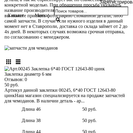
Зарегистриров
конкретной моделью. При обращении просьба указывать
название производителя и модели вашего чемодана. Так же
Каталог
Меню
вы можете прислать фотографию сломанной детали, либо
самой запчасти. В случае если нужного изделия в данный
момент нет в Ставрополи, доставка со склада займет от 2 до
4х дней. В некоторых случаях возможна срочная отправка,
по согласованию с менеджером.
Заклепка диаметр 6 мм
Отзывов:
0
50 руб.
Артикул данной заклепки 00245, 6*40 ГОСТ 12643-80
цинкНаш магазин специализируется на продаже запчастей
для чемоданов. В наличии деталь - ар...
Длина 46
50 руб.
Длина 38
50 руб.
Длина 44
50 руб.