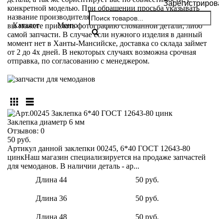
Зарегистриров
конкретной моделью. При обращении просьба указывать
название производителя и модели вашего чемодана. Так же
Каталог
Меню
вы можете прислать фотографию сломанной детали, либо
самой запчасти. В случае если нужного изделия в данный
момент нет в Ханты-Мансийске, доставка со склада займет
от 2 до 4х дней. В некоторых случаях возможна срочная
отправка, по согласованию с менеджером.
Заклепка диаметр 6 мм
Отзывов:
0
50 руб.
Артикул данной заклепки 00245, 6*40 ГОСТ 12643-80
цинкНаш магазин специализируется на продаже запчастей
для чемоданов. В наличии деталь - ар...
Длина 44
50 руб.
Длина 36
50 руб.
Длина 48
50 руб.