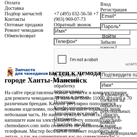
Оплата
Вход
Доставка
Регистрация
Подбор запчастей
+7 (495) 032-56-56
+7
Контакты
(903) 969-07-73
Оптовые продажи
Обратный звонок
Ремонт чемоданов
Обмен/возврат
Войти
Забыли
пароль?
Магазин запчастей к чемоданам в
Я прочитал и
городе Ханты-Мансийск
согласен на
обработку
персональных
На сайте представлены новые запчасти и комплектующие
Я прочитал и
данных в рамках
для ремонта чемоданов. В наличии более 11000 деталей к 70
согласен на
Политики
различным брендам. Каталог регулярно пополняется
обработку
Конфиденциальности
новыми изделиями, поскольку на сайте отражена лишь
персональных
Заполните все поля*
небольшая часть. Не нашли нужную запчасть? просто
данных в
Отправить
напишите нам на электронную почту
remont@zapchasti-
рамках
Спасибо, мы Вам
chemodanov.com
либо позвоните по указанным выше
Политики
перезвоним!
телефонам. Мастер бесплатно поможет подобрать вам
Конфиденциальн
деталь, а так же сориентирует вас по совместимости, с