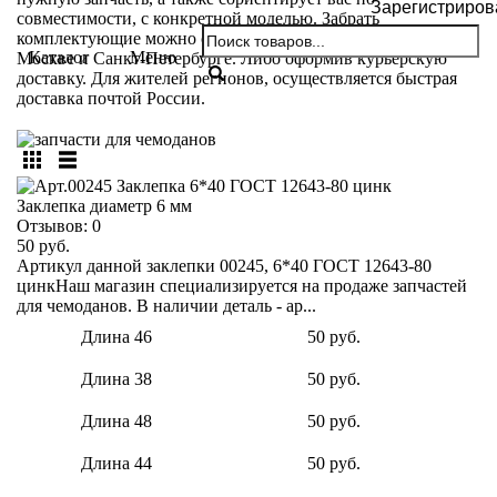
Зарегистриров
совместимости, с конкретной моделью. Забрать
комплектующие можно самовывозом из мастерских в
Каталог
Меню
Москве и Санкт-Петербурге. Либо оформив курьерскую
доставку. Для жителей регионов, осуществляется быстрая
доставка почтой России.
Заклепка диаметр 6 мм
Отзывов:
0
50 руб.
Артикул данной заклепки 00245, 6*40 ГОСТ 12643-80
цинкНаш магазин специализируется на продаже запчастей
для чемоданов. В наличии деталь - ар...
Длина 46
50 руб.
Длина 38
50 руб.
Длина 48
50 руб.
Длина 44
50 руб.