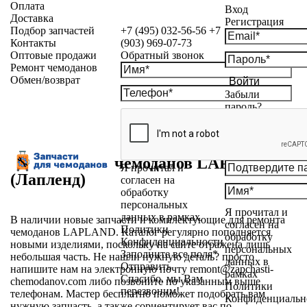
Оплата
Вход
Доставка
Регистрация
Подбор запчастей
+7 (495) 032-56-56
+7
Контакты
(903) 969-07-73
Оптовые продажи
Обратный звонок
Ремонт чемоданов
Обмен/возврат
Войти
Забыли
пароль?
Запчасти для чемоданов LAPLAND
Я прочитал и
(Лапленд)
согласен на
обработку
персональных
Я прочитал и
данных в рамках
В наличии новые запчасти и комплектующие для ремонта
согласен на
Политики
чемоданов LAPLAND. Каталог регулярно пополняется
обработку
Конфиденциальности
новыми изделиями, поскольку на сайте отражена лишь
персональных
Заполните все поля*
небольшая часть. Не нашли нужную деталь? просто
данных в
Отправить
напишите нам на электронную почту remont@zapchasti-
рамках
Спасибо, мы Вам
chemodanov.com либо позвоните по указанным выше
Политики
перезвоним!
телефонам. Мастер бесплатно поможет подобрать вам
Конфиденциальн
нужную запчасть, а также сориентирует вас по