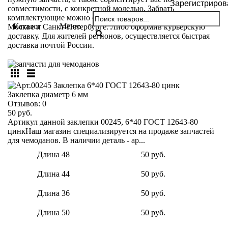
Зарегистриров
совместимости, с конкретной моделью. Забрать
комплектующие можно самовывозом из мастерских в
Каталог
Меню
Москве и Санкт-Петербурге. Либо оформив курьерскую
доставку. Для жителей регионов, осуществляется быстрая
доставка почтой России.
Заклепка диаметр 6 мм
Отзывов:
0
50 руб.
Артикул данной заклепки 00245, 6*40 ГОСТ 12643-80
цинкНаш магазин специализируется на продаже запчастей
для чемоданов. В наличии деталь - ар...
Длина 48
50 руб.
Длина 44
50 руб.
Длина 36
50 руб.
Длина 50
50 руб.