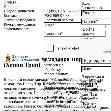
Оплата
Вход
Доставка
Регистрация
Подбор запчастей
+7 (495) 032-56-56
+7
Контакты
(903) 969-07-73
Оптовые продажи
Обратный звонок
Ремонт чемоданов
Обмен/возврат
Войти
Забыли
пароль?
Запчасти для чемоданов Happy Trip
Я прочитал и
(Хеппи Трип)
согласен на
обработку
персональных
Я прочитал и
данных в рамках
В наличии новые запчасти и комплектующие для ремонта
согласен на
Политики
чемоданов Happy Trip. Каталог регулярно пополняется
обработку
Конфиденциальности
новыми изделиями, поскольку на сайте отражена лишь
персональных
Заполните все поля*
небольшая часть. Не нашли нужную деталь? просто
данных в
Отправить
напишите нам на электронную почту remont@zapchasti-
рамках
Спасибо, мы Вам
chemodanov.com либо позвоните по указанным выше
Политики
перезвоним!
телефонам. Мастер бесплатно поможет подобрать вам
Конфиденциальн
нужную запчасть, а также сориентирует вас по