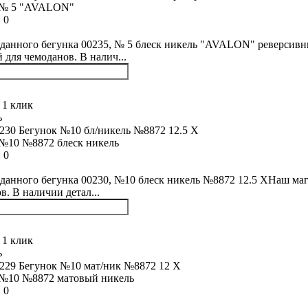
 № 5 "AVALON"
:
0
данного бегунка 00235, № 5 блеск никель "AVALON" реверсивн
й для чемоданов. В налич...
 1 клик
ь
№10 №8872 блеск никель
:
0
данного бегунка 00230, №10 блеск никель №8872 12.5 XНаш маг
в. В наличии детал...
 1 клик
ь
 №10 №8872 матовый никель
:
0