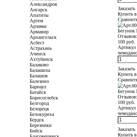
Александров
Заказать
Ангарск
Купить в
Апатиты
Сравнит
Артем
Арзамас
Бегунок 
Армавир
Отзывов
Архангельск
100 руб.
Асбест
Артикул 
Астрахань
чемодано
Ачинск
Ахтубинск
Балаково
Заказать
Балашиха
Купить в
Балашов
Сравнит
Балезино
Барнаул
Бегунок 
Батайск
Отзывов
Борисоглебск
100 руб.
Белгород
Артикул 
Белорецк
чемоданов
Белокуриха
Бердск
Березники
Заказать
Бийск
Купить в
Благовещенск