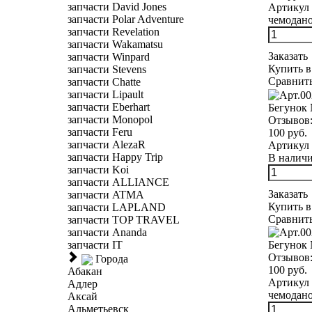
запчасти David Jones
Артикул 
запчасти Polar Adventure
чемодано
запчасти Revelation
запчасти Wakamatsu
Заказать
запчасти Winpard
Купить в
запчасти Stevens
Сравнит
запчасти Chatte
запчасти Lipault
запчасти Eberhart
Бегунок 
запчасти Monopol
Отзывов
запчасти Feru
100 руб.
запчасти AlezaR
Артикул 
запчасти Happy Trip
В наличии
запчасти Koi
запчасти ALLIANCE
Заказать
запчасти ATMA
Купить в
запчасти LAPLAND
Сравнит
запчасти TOP TRAVEL
запчасти Ananda
Бегунок 
запчасти IT
Отзывов
Города
100 руб.
Абакан
Артикул 
Адлер
чемоданов
Аксай
Альметьевск