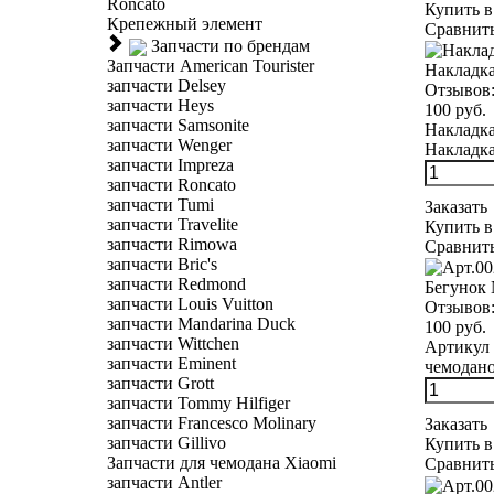
Roncato
Купить в
Крепежный элемент
Сравнит
Запчасти по брендам
Запчасти American Tourister
Накладка
запчасти Delsey
Отзывов
запчасти Heys
100 руб.
запчасти Samsonite
Накладка
запчасти Wenger
Накладка
запчасти Impreza
запчасти Roncato
запчасти Tumi
Заказать
запчасти Travelite
Купить в
запчасти Rimowa
Сравнит
запчасти Bric's
запчасти Redmond
Бегунок
запчасти Louis Vuitton
Отзывов
запчасти Mandarina Duck
100 руб.
запчасти Wittchen
Артикул 
запчасти Eminent
чемоданов
запчасти Grott
запчасти Tommy Hilfiger
запчасти Francesco Molinary
Заказать
запчасти Gillivo
Купить в
Запчасти для чемодана Xiaomi
Сравнит
запчасти Antler