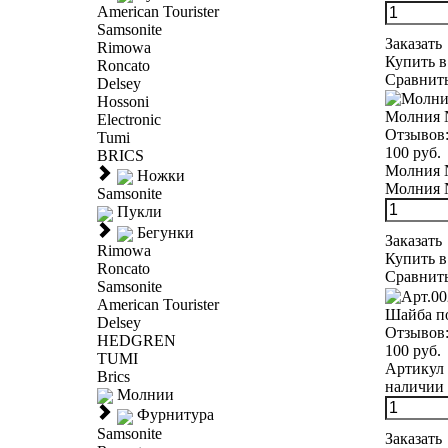
American Tourister
Samsonite
Заказать
Rimowa
Купить в
Roncato
Сравнит
Delsey
Hossoni
Молния 
Electronic
Отзывов
Tumi
100 руб.
BRICS
Молния №
Ножки
Молния №
Samsonite
Пукли
Бегунки
Заказать
Rimowa
Купить в
Roncato
Сравнит
Samsonite
American Tourister
Шайба п
Delsey
Отзывов
HEDGREN
100 руб.
TUMI
Артикул 
Brics
наличии 
Молнии
Фурнитура
Samsonite
Заказать