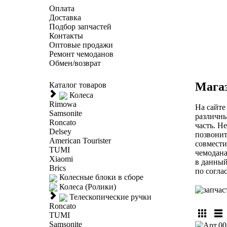
Оплата
Доставка
Подбор запчастей
Контакты
Оптовые продажи
Ремонт чемоданов
Обмен/возврат
Магаз
Каталог товаров
Колеса
Rimowa
На сайте
Samsonite
различны
Roncato
часть. Н
Delsey
позвонит
American Tourister
совмести
TUMI
чемодана
Xiaomi
в данный
Brics
по согла
Колесные блоки в сборе
Колеса (Ролики)
Телескопические ручки
Roncato
TUMI
Samsonite