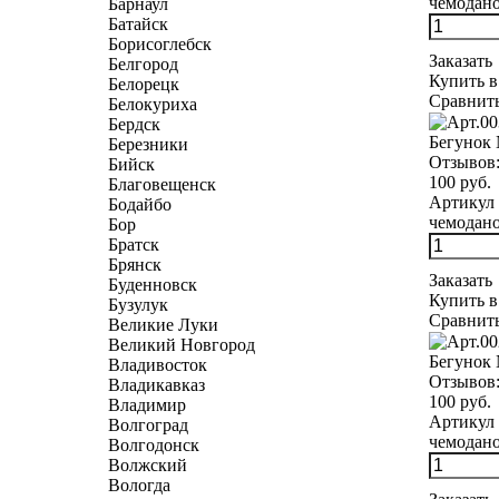
чемоданов
Барнаул
Батайск
Борисоглебск
Заказать
Белгород
Купить в
Белорецк
Сравнит
Белокуриха
Бердск
Бегунок 
Березники
Отзывов
Бийск
100 руб.
Благовещенск
Артикул 
Бодайбо
чемодано
Бор
Братск
Брянск
Заказать
Буденновск
Купить в
Бузулук
Сравнит
Великие Луки
Великий Новгород
Бегунок 
Владивосток
Отзывов
Владикавказ
100 руб.
Владимир
Артикул 
Волгоград
чемоданов
Волгодонск
Волжский
Вологда