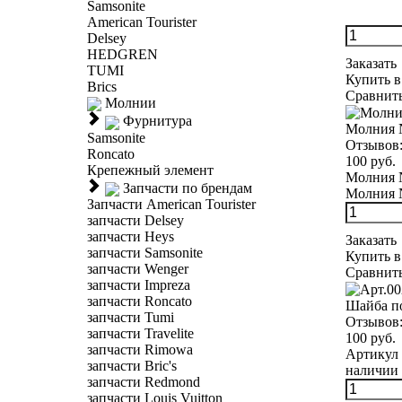
Samsonite
American Tourister
Delsey
HEDGREN
Заказать
TUMI
Купить в
Brics
Сравнит
Молнии
Фурнитура
Молния 
Samsonite
Отзывов
Roncato
100 руб.
Крепежный элемент
Молния №
Запчасти по брендам
Молния №
Запчасти American Tourister
запчасти Delsey
запчасти Heys
Заказать
запчасти Samsonite
Купить в
запчасти Wenger
Сравнит
запчасти Impreza
запчасти Roncato
Шайба п
запчасти Tumi
Отзывов
запчасти Travelite
100 руб.
запчасти Rimowa
Артикул 
запчасти Bric's
наличии 
запчасти Redmond
запчасти Louis Vuitton