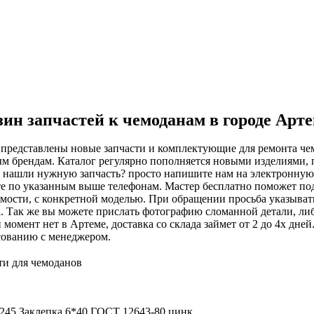
ин запчастей к чемоданам в городе Арт
 представлены новые запчасти и комплектующие для ремонта чем
м брендам. Каталог регулярно пополняется новыми изделиями, 
е нашли нужную запчасть? просто напишите нам на электронну
е по указанным выше телефонам. Мастер бесплатно поможет подоб
мости, с конкретной моделью. При обращении просьба указыват
. Так же вы можете прислать фотографию сломанной детали, либ
 момент нет в Артеме, доставка со склада займет от 2 до 4х дне
сованию с менеджером.