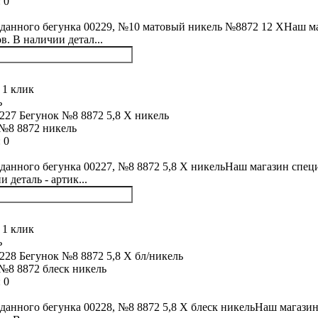
:
0
данного бегунка 00229, №10 матовый никель №8872 12 XНаш маг
в. В наличии детал...
 1 клик
ь
№8 8872 никель
:
0
данного бегунка 00227, №8 8872 5,8 Х никельНаш магазин специ
 деталь - артик...
 1 клик
ь
№8 8872 блеск никель
:
0
данного бегунка 00228, №8 8872 5,8 Х блеск никельНаш магазин