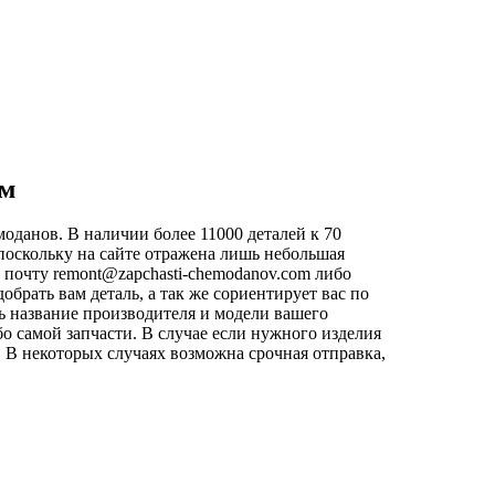
ем
оданов. В наличии более 11000 деталей к 70
поскольку на сайте отражена лишь небольшая
ю почту
remont@zapchasti-chemodanov.com
либо
рать вам деталь, а так же сориентирует вас по
ь название производителя и модели вашего
о самой запчасти. В случае если нужного изделия
й. В некоторых случаях возможна срочная отправка,