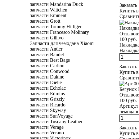
запчасти Mandarina Duck
Заказать
запчасти Wittchen
Купить в
запчасти Eminent
Сравнит
запчасти Grott
запчасти Tommy Hilfiger
Накладка
запчасти Francesco Molinary
Отзывов
запчасти Gillivo
100 руб.
Запчасти для чемодана Xiaomi
Накладка
запчасти Antler
Накладка
запчасти Baudet
запчасти Best Bags
запчасти Carlton
Заказать
запчасти Conwood
Купить в
запчасти Dakine
Сравнит
запчасти Dielle
запчасти Echolac
Бегунок
запчасти Edmins
Отзывов
запчасти Grizzly
100 руб.
запчасти Ricardo
Артикул 
запчасти Skyway
чемоданов
запчасти SunVoyage
запчасти Tuscany Leather
запчасти Verage
Заказать
запчасти Verano
Купить в
запчасти Victorinox
Сравнит