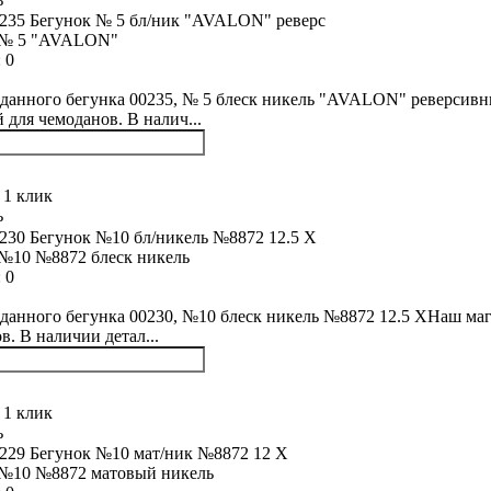
 № 5 "AVALON"
:
0
данного бегунка 00235, № 5 блеск никель "AVALON" реверсивн
й для чемоданов. В налич...
 1 клик
ь
№10 №8872 блеск никель
:
0
данного бегунка 00230, №10 блеск никель №8872 12.5 XНаш маг
в. В наличии детал...
 1 клик
ь
 №10 №8872 матовый никель