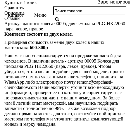
Зарегистриров
Купить в 1 клик
Сравнить
Описание
Каталог
Меню
Отзывы
Артикул данного колеса 00095, для чемодана PLG-НК22060
пара, левое, правое
Комплект состоит из двух колес.
Примерная стоимость замены двух колес в наших
мастерских
: 600-800р
Наш магазин специализируется на продаже запчастей для
чемоданов. В наличии деталь - артикул 00095 Колеса для
чемодана PLG-НК22060 (пара, левое, правое). Чтобы
убедиться, что изделие подойдет для вашей модели, просто
позволите нам по указанным выше телефона, напишите на
WhatsApp либо электронную почту
remont@zapchasti-
chemodanov.com
Наши эксперты уточнят всю необходимую
информацию, проверят ее по каталогу и сориентирует вас
по совместимости запчасти с вашим чемоданом. За более
чем 8 летний опыт мастерской, мы научились подбирать
запчасти с точностью до 98%. Так же возможен подбор
детали прямо на месте - для этого, согласуйте свой приезд с
мастером по телефону и уточните артикул комплектующей,
модель и марку чемодана.