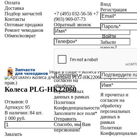
Оплата
Вход
Доставка
Регистрация
Подбор запчастей
+7 (495) 032-56-56
+7
Контакты
(903) 969-07-73
Оптовые продажи
Обратный звонок
Ремонт чемоданов
Обмен/возврат
Войти
Забыли
пароль?
Каталог
»
Колесные блоки в сборе
»
Колеса PLG-НК22060
Я прочитал и
согласен на
обработку
Колеса PLG-НК22060
персональных
Я прочитал и
данных в рамках
согласен на
Отзывов:
0
Политики
обработку
Артикул:
95
Конфиденциальности
персональных
В наличии:
84
шт.
Заполните все поля*
данных в
1 000 руб.
Отправить
рамках
Спасибо, мы Вам
Политики
перезвоним!
Конфиденциальн
Заказать