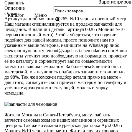
Зарегистриров
Сравнить
Описание
Отзывы
Каталог
Меню
Артикул данной молнии 00265, №10 черная погонный метр
Наш магазин специализируется на продаже запчастей для
чемоданов. В наличии деталь - артикул 00265 Молния №10
черная (погонный метр). Чтобы убедиться, что изделие
подойдет для вашей модели, просто позволите нам по
указанным выше телефона, напишите на WhatsApp либо
электронную почту
remont@zapchasti-chemodanov.com
Наши
эксперты уточнят всю необходимую информацию, проверят
ее по каталогу и сориентирует вас по совместимости
запчасти с вашим чемоданом. За более чем 8 летний опыт
мастерской, мы научились подбирать запчасти с точностью
до 98%. Так же возможен подбор детали прямо на месте -
для этого, согласуйте свой приезд с мастером по телефону и
уточните артикул комплектующей, модель и марку
чемодана.
Жители Москвы и Санкт-Петербурга, могут забрать
запчасти самовывозом из наших магазинов и сервисных
центров. Так же возможна курьерская доставка Арт.00265
Молния №10 черная (пог.метр). Жители других городов