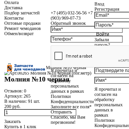
Оплата
Вход
Доставка
Регистрация
Подбор запчастей
+7 (495) 032-56-56
+7
Контакты
(903) 969-07-73
Оптовые продажи
Обратный звонок
Ремонт чемоданов
Обмен/возврат
Войти
Забыли
пароль?
Каталог
»
Молнии
»
Молния №10 черная
Я прочитал и
согласен на
Молния №10 черная
обработку
персональных
Я прочитал и
Отзывов:
0
данных в рамках
согласен на
Артикул:
265
Политики
обработку
В наличии:
91
шт.
Конфиденциальности
персональных
200 руб.
Заполните все поля*
данных в
Отправить
рамках
Спасибо, мы Вам
Политики
Заказать
перезвоним!
Конфиденциальн
Купить в 1 клик