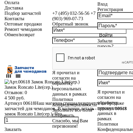
Оплата
Вход
Доставка
Регистрация
Подбор запчастей
+7 (495) 032-56-56
+7
Контакты
(903) 969-07-73
Оптовые продажи
Обратный звонок
Ремонт чемоданов
Обмен/возврат
Войти
Забыли
пароль?
Я прочитал и
согласен на
обработку
Замок Roncato Lite(сер.)
персональных
Я прочитал и
Отзывов:
0
данных в рамках
согласен на
4 500 руб.
Политики
обработку
Артикул 00618Наш магазин специализируется на продаже
Конфиденциальности
персональных
запчастей для чемоданов. В наличии деталь - артикул 00618
Заполните все поля*
данных в
замок Roncato Lite(сер.). Что...
Отправить
рамках
Спасибо, мы Вам
Политики
перезвоним!
Конфиденциальн
Заказать