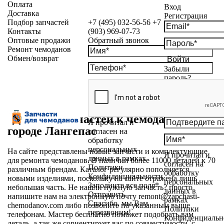
Оплата
Вход
Доставка
Регистрация
Подбор запчастей
+7 (495) 032-56-56
+7
Контакты
(903) 969-07-73
Оптовые продажи
Обратный звонок
Ремонт чемоданов
Обмен/возврат
Войти
Забыли
пароль?
Магазин запчастей к чемоданам в
Я прочитал и
городе Лангепас
согласен на
обработку
персональных
На сайте представлены новые запчасти и комплектующие
Я прочитал и
данных в рамках
для ремонта чемоданов. В наличии более 11000 деталей к 70
согласен на
Политики
различным брендам. Каталог регулярно пополняется
обработку
Конфиденциальности
новыми изделиями, поскольку на сайте отражена лишь
персональных
Заполните все поля*
небольшая часть. Не нашли нужную запчасть? просто
данных в
Отправить
напишите нам на электронную почту
remont@zapchasti-
рамках
Спасибо, мы Вам
chemodanov.com
либо позвоните по указанным выше
Политики
перезвоним!
телефонам. Мастер бесплатно поможет подобрать вам
Конфиденциальн
деталь, а так же сориентирует вас по совместимости, с