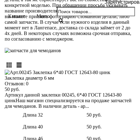
Зарегистриров
конкретной моделью. При обращении просьба указывать
название производителя и модели вашего чемодана. Так же
Каталог
Меню
вы можете прислать фотографию сломанной детали, либо
самой запчасти. В случае если нужного изделия в данный
момент нет в Лангепасе, доставка со склада займет от 2 до
4х дней. В некоторых случаях возможна срочная отправка,
по согласованию с менеджером.
Заклепка диаметр 6 мм
Отзывов:
0
50 руб.
Артикул данной заклепки 00245, 6*40 ГОСТ 12643-80
цинкНаш магазин специализируется на продаже запчастей
для чемоданов. В наличии деталь - ар...
Длина 32
50 руб.
Длина 40
50 руб.
Длина 46
50 руб.