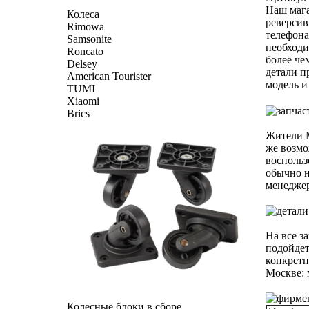
Наш мага
Колеса
реверсив
Rimowa
телефона
Samsonite
необходи
Roncato
более че
Delsey
детали п
American Tourister
модель и
TUMI
Xiaomi
Brics
Жители М
же возмо
воспольз
обычно н
менеджер
На все з
подойдет
конкретн
Москве: 
Колесные блоки в сборе