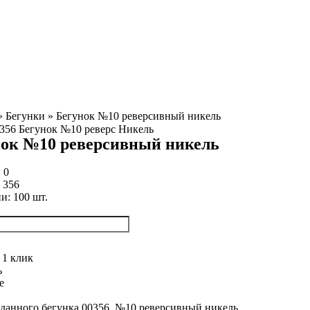
»
Бегунки
»
Бегунок №10 реверсивный никель
ок №10 реверсивный никель
:
0
:
356
ии:
100
шт.
 1 клик
ь
е
данного бегунка 00356, №10 реверсивный никель