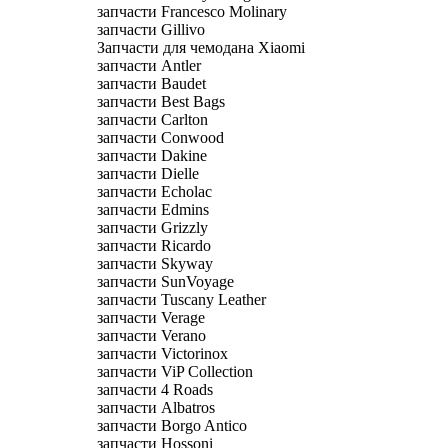
запчасти Francesco Molinary
запчасти Gillivo
Запчасти для чемодана Xiaomi
запчасти Antler
запчасти Baudet
запчасти Best Bags
запчасти Carlton
запчасти Conwood
запчасти Dakine
запчасти Dielle
запчасти Echolac
запчасти Edmins
запчасти Grizzly
запчасти Ricardo
запчасти Skyway
запчасти SunVoyage
запчасти Tuscany Leather
запчасти Verage
запчасти Verano
запчасти Victorinox
запчасти ViP Collection
запчасти 4 Roads
запчасти Albatros
запчасти Borgo Antico
запчасти Hossoni