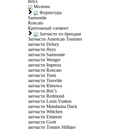
Brics
Молнии
Фурнитура
Samsonite
Roncato
Крепежный элемент
Запчасти по брендам
Запчасти American Tourister
запчасти Delsey
запчасти Heys
запчасти Samsonite
запчасти Wenger
запчасти Impreza
запчасти Roncato
запчасти Tumi
запчасти Travelite
запчасти Rimowa
запчасти Bric's
запчасти Redmond
запчасти Louis Vuitton
запчасти Mandarina Duck
запчасти Wittchen
запчасти Eminent
запчасти Grott
запчасти Tommy Hilfiger