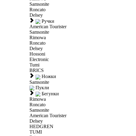
Samsonite
Roncato
Delsey
Ручки
American Tourister
Samsonite
Rimowa
Roncato
Delsey
Hossoni
Electronic
Tumi
BRICS
Ножки
Samsonite
Пукли
Бегунки
Rimowa
Roncato
Samsonite
American Tourister
Delsey
HEDGREN
TUMI