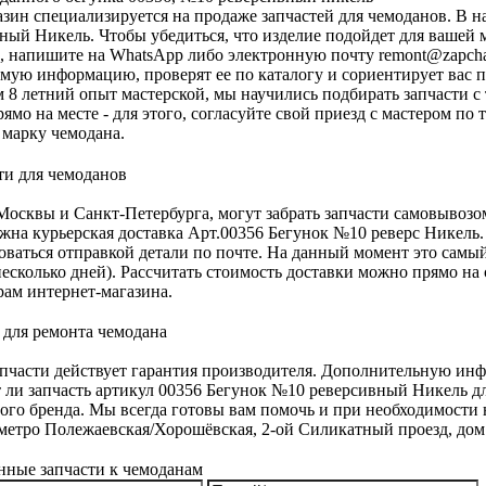
зин специализируется на продаже запчастей для чемоданов. В н
ный Никель. Чтобы убедиться, что изделие подойдет для вашей 
, напишите на WhatsApp либо электронную почту
remont@zapcha
мую информацию, проверят ее по каталогу и сориентирует вас п
м 8 летний опыт мастерской, мы научились подбирать запчасти с
рямо на месте - для этого, согласуйте свой приезд с мастером п
 марку чемодана.
осквы и Санкт-Петербурга, могут забрать запчасти самовывозо
жна курьерская доставка Арт.00356 Бегунок №10 реверс Никель.
оваться отправкой детали по почте. На данный момент это самы
есколько дней). Рассчитать стоимость доставки можно прямо на 
ам интернет-магазина.
апчасти действует гарантия производителя. Дополнительную инф
 ли запчасть артикул 00356 Бегунок №10 реверсивный Никель д
ого бренда. Мы всегда готовы вам помочь и при необходимости н
метро Полежаевская/Хорошёвская, 2-ой Силикатный проезд, дом 