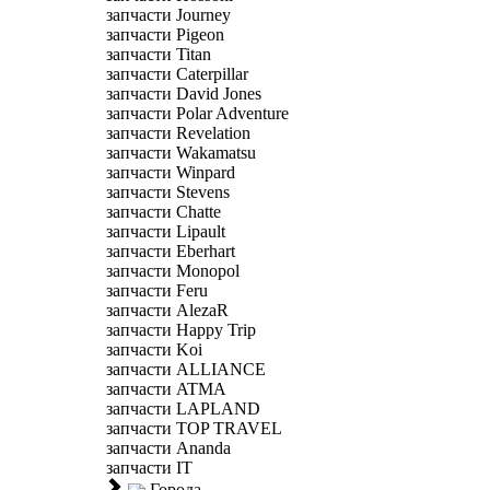
запчасти Journey
запчасти Pigeon
запчасти Titan
запчасти Caterpillar
запчасти David Jones
запчасти Polar Adventure
запчасти Revelation
запчасти Wakamatsu
запчасти Winpard
запчасти Stevens
запчасти Chatte
запчасти Lipault
запчасти Eberhart
запчасти Monopol
запчасти Feru
запчасти AlezaR
запчасти Happy Trip
запчасти Koi
запчасти ALLIANCE
запчасти ATMA
запчасти LAPLAND
запчасти TOP TRAVEL
запчасти Ananda
запчасти IT
Города