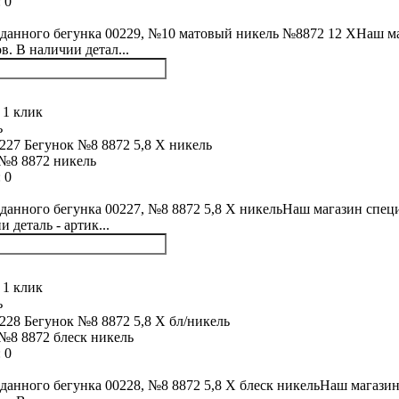
:
0
данного бегунка 00229, №10 матовый никель №8872 12 XНаш маг
в. В наличии детал...
 1 клик
ь
№8 8872 никель
:
0
данного бегунка 00227, №8 8872 5,8 Х никельНаш магазин специ
 деталь - артик...
 1 клик
ь
№8 8872 блеск никель
:
0
данного бегунка 00228, №8 8872 5,8 Х блеск никельНаш магазин