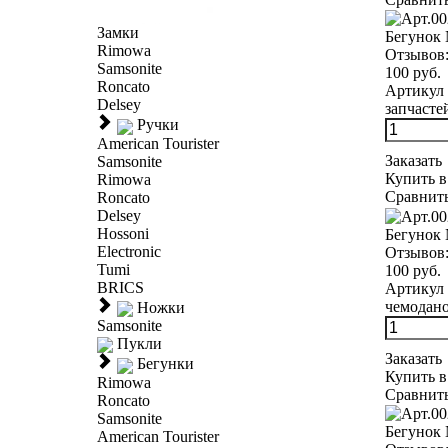
Замки
Бегунок
Rimowa
Отзывов
Samsonite
100 руб.
Roncato
Артикул 
Delsey
запчасте
Ручки
American Tourister
Заказать
Samsonite
Купить в
Rimowa
Сравнит
Roncato
Delsey
Hossoni
Бегунок 
Electronic
Отзывов
Tumi
100 руб.
BRICS
Артикул 
чемодано
Ножки
Samsonite
Пукли
Заказать
Бегунки
Купить в
Rimowa
Сравнит
Roncato
Samsonite
Бегунок
American Tourister