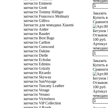
чемоданов
запчасти Eminent
запчасти Grott
запчасти Tommy Hilfiger
Заказать
запчасти Francesco Molinary
Купить в
запчасти Gillivo
Сравнит
Запчасти для чемодана Xiaomi
запчасти Antler
Бегунок 
запчасти Baudet
Отзывов
запчасти Best Bags
100 руб.
запчасти Carlton
Артикул 
запчасти Conwood
чемодано
запчасти Dakine
запчасти Dielle
запчасти Echolac
Заказать
запчасти Edmins
Купить в
запчасти Grizzly
Сравнит
запчасти Ricardo
запчасти Skyway
Бегунок 
запчасти SunVoyage
Отзывов
запчасти Tuscany Leather
100 руб.
запчасти Verage
Артикул 
запчасти Verano
чемоданов
запчасти Victorinox
запчасти ViP Collection
запчасти 4 Roads