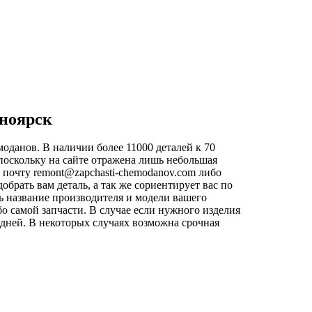
сноярск
оданов. В наличии более 11000 деталей к 70
поскольку на сайте отражена лишь небольшая
ю почту
remont@zapchasti-chemodanov.com
либо
рать вам деталь, а так же сориентирует вас по
ь название производителя и модели вашего
о самой запчасти. В случае если нужного изделия
х дней. В некоторых случаях возможна срочная