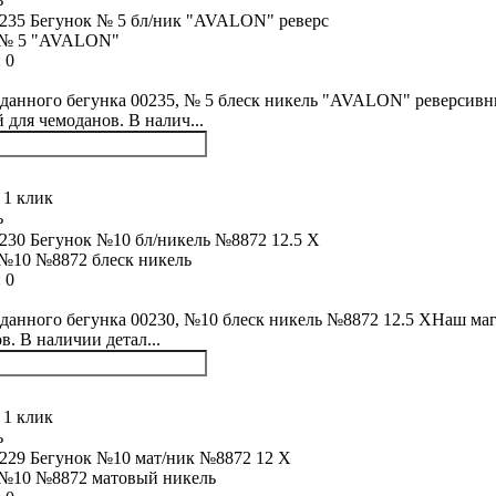
 № 5 "AVALON"
:
0
данного бегунка 00235, № 5 блеск никель "AVALON" реверсивн
й для чемоданов. В налич...
 1 клик
ь
№10 №8872 блеск никель
:
0
данного бегунка 00230, №10 блеск никель №8872 12.5 XНаш маг
в. В наличии детал...
 1 клик
ь
 №10 №8872 матовый никель