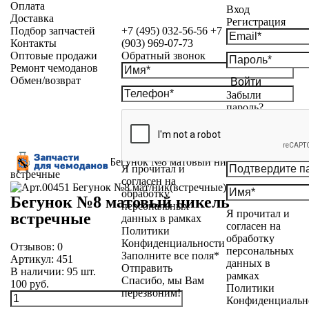
Оплата
Вход
Доставка
Регистрация
Подбор запчастей
+7 (495) 032-56-56
+7
Контакты
(903) 969-07-73
Оптовые продажи
Обратный звонок
Ремонт чемоданов
Обмен/возврат
Войти
Забыли
пароль?
Каталог
»
Бегунки
»
Бегунок №8 матовый никель
Я прочитал и
встречные
согласен на
обработку
Бегунок №8 матовый никель
персональных
Я прочитал и
встречные
данных в рамках
согласен на
Политики
обработку
Конфиденциальности
Отзывов:
0
персональных
Заполните все поля*
Артикул:
451
данных в
Отправить
В наличии:
95
шт.
рамках
Спасибо, мы Вам
100 руб.
Политики
перезвоним!
Конфиденциальн