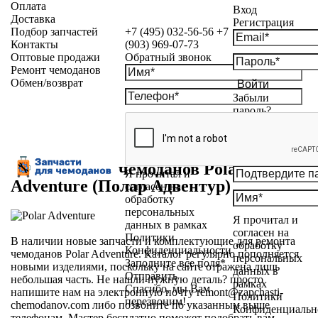
Оплата
Вход
Доставка
Регистрация
Подбор запчастей
+7 (495) 032-56-56
+7
Контакты
(903) 969-07-73
Оптовые продажи
Обратный звонок
Ремонт чемоданов
Обмен/возврат
Войти
Забыли
пароль?
Запчасти для чемоданов Polar
Я прочитал и
Adventure (Полар Адвентур)
согласен на
обработку
персональных
Я прочитал и
данных в рамках
согласен на
Политики
В наличии новые запчасти и комплектующие для ремонта
обработку
Конфиденциальности
чемоданов Polar Adventure. Каталог регулярно пополняется
персональных
Заполните все поля*
новыми изделиями, поскольку на сайте отражена лишь
данных в
Отправить
небольшая часть. Не нашли нужную деталь? просто
рамках
Спасибо, мы Вам
напишите нам на электронную почту remont@zapchasti-
Политики
перезвоним!
chemodanov.com либо позвоните по указанным выше
Конфиденциальн
телефонам. Мастер бесплатно поможет подобрать вам