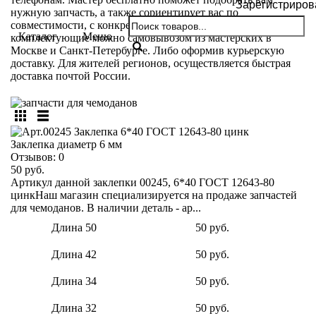
Зарегистриров
нужную запчасть, а также сориентирует вас по
совместимости, с конкретной моделью. Забрать
Каталог
Меню
комплектующие можно самовывозом из мастерских в
Москве и Санкт-Петербурге. Либо оформив курьерскую
доставку. Для жителей регионов, осуществляется быстрая
доставка почтой России.
Заклепка диаметр 6 мм
Отзывов:
0
50 руб.
Артикул данной заклепки 00245, 6*40 ГОСТ 12643-80
цинкНаш магазин специализируется на продаже запчастей
для чемоданов. В наличии деталь - ар...
Длина 50
50 руб.
Длина 42
50 руб.
Длина 34
50 руб.
Длина 32
50 руб.