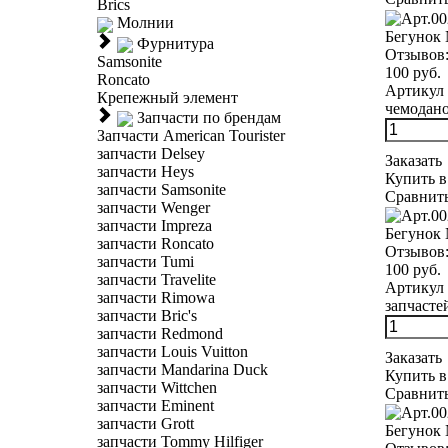
Brics
Молнии
Бегунок
Фурнитура
Отзывов
Samsonite
100 руб.
Roncato
Артикул 
Крепежный элемент
чемоданов
Запчасти по брендам
Запчасти American Tourister
запчасти Delsey
Заказать
запчасти Heys
Купить в
запчасти Samsonite
Сравнит
запчасти Wenger
запчасти Impreza
Бегунок
запчасти Roncato
Отзывов
запчасти Tumi
100 руб.
запчасти Travelite
Артикул 
запчасти Rimowa
запчасте
запчасти Bric's
запчасти Redmond
запчасти Louis Vuitton
Заказать
запчасти Mandarina Duck
Купить в
запчасти Wittchen
Сравнит
запчасти Eminent
запчасти Grott
Бегунок 
запчасти Tommy Hilfiger