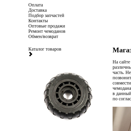
Оплата
Доставка
Подбор запчастей
Контакты
Оптовые продажи
Ремонт чемоданов
Обмен/возврат
Магаз
Каталог товаров
На сайте
различны
часть. Н
позвонит
совмести
чемодана
в данный
по согла