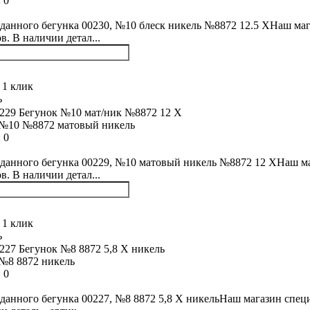
:
0
данного бегунка 00230, №10 блеск никель №8872 12.5 XНаш маг
в. В наличии детал...
 1 клик
ь
 №10 №8872 матовый никель
:
0
данного бегунка 00229, №10 матовый никель №8872 12 XНаш маг
в. В наличии детал...
 1 клик
ь
№8 8872 никель
:
0
данного бегунка 00227, №8 8872 5,8 Х никельНаш магазин специ