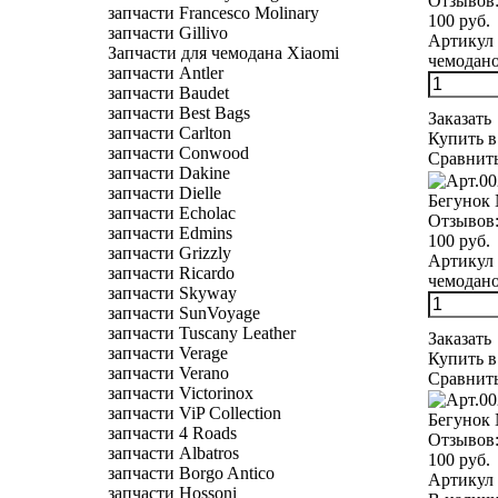
Отзывов
запчасти Francesco Molinary
100 руб.
запчасти Gillivo
Артикул 
Запчасти для чемодана Xiaomi
чемодано
запчасти Antler
запчасти Baudet
запчасти Best Bags
Заказать
запчасти Carlton
Купить в
запчасти Conwood
Сравнит
запчасти Dakine
запчасти Dielle
Бегунок
запчасти Echolac
Отзывов
запчасти Edmins
100 руб.
запчасти Grizzly
Артикул 
запчасти Ricardo
чемодано
запчасти Skyway
запчасти SunVoyage
запчасти Tuscany Leather
Заказать
запчасти Verage
Купить в
запчасти Verano
Сравнит
запчасти Victorinox
запчасти ViP Collection
Бегунок 
запчасти 4 Roads
Отзывов
запчасти Albatros
100 руб.
запчасти Borgo Antico
Артикул 
запчасти Hossoni