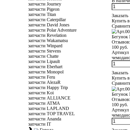
В наличии
запчасти Journey
запчасти Pigeon
запчасти Titan
Заказать
запчасти Caterpillar
Купить в
запчасти David Jones
Сравнит
запчасти Polar Adventure
запчасти Revelation
Бегунок 
запчасти Wakamatsu
Отзывов
запчасти Winpard
100 руб.
запчасти Stevens
Артикул 
запчасти Chatte
чемоданов
запчасти Lipault
запчасти Eberhart
запчасти Monopol
Заказать
запчасти Feru
Купить в
запчасти AlezaR
Сравнит
запчасти Happy Trip
запчасти Koi
Бегунок 
запчасти ALLIANCE
Отзывов
запчасти ATMA
100 руб.
запчасти LAPLAND
Артикул 
запчасти TOP TRAVEL
чемодано
запчасти Ananda
запчасти IT
Города