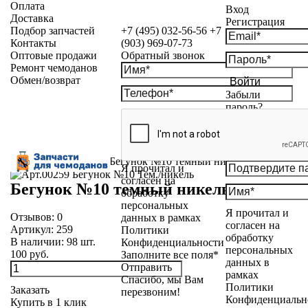
Оплата
Вход
Доставка
Регистрация
Подбор запчастей
+7 (495) 032-56-56
+7
Контакты
(903) 969-07-73
Оптовые продажи
Обратный звонок
Ремонт чемоданов
Обмен/возврат
Войти
Забыли
пароль?
Каталог
»
Бегунки
»
Бегунок №10 темный никель
Я прочитал и
согласен на
Бегунок №10 темный никель
обработку
персональных
Я прочитал и
Отзывов:
0
данных в рамках
согласен на
Артикул:
259
Политики
обработку
В наличии:
98
шт.
Конфиденциальности
персональных
100 руб.
Заполните все поля*
данных в
Отправить
рамках
Спасибо, мы Вам
Политики
Заказать
перезвоним!
Конфиденциальн
Купить в 1 клик