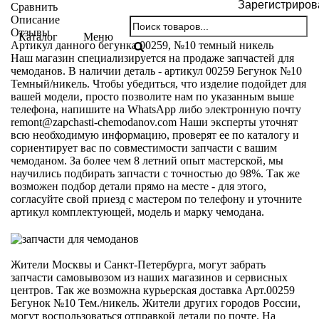
Зарегистриров
Сравнить
Описание
Отзывы
Каталог
Меню
Артикул данного бегунка 00259, №10 темный никель
Наш магазин специализируется на продаже запчастей для
чемоданов. В наличии деталь - артикул 00259 Бегунок №10
Темный/никель. Чтобы убедиться, что изделие подойдет для
вашей модели, просто позволите нам по указанным выше
телефона, напишите на WhatsApp либо электронную почту
remont@zapchasti-chemodanov.com
Наши эксперты уточнят
всю необходимую информацию, проверят ее по каталогу и
сориентирует вас по совместимости запчасти с вашим
чемоданом. За более чем 8 летний опыт мастерской, мы
научились подбирать запчасти с точностью до 98%. Так же
возможен подбор детали прямо на месте - для этого,
согласуйте свой приезд с мастером по телефону и уточните
артикул комплектующей, модель и марку чемодана.
Жители Москвы и Санкт-Петербурга, могут забрать
запчасти самовывозом из наших магазинов и сервисных
центров. Так же возможна курьерская доставка Арт.00259
Бегунок №10 Тем./никель. Жители других городов России,
могут воспользоваться отправкой детали по почте. На