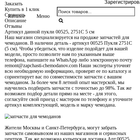
Зарегистриров
Заказать
Купить в 1 клик
Сравнить
Каталог
Меню
Описание
Отзывы
Артикул данной пукли 00525, 2751С 5 см
Наш магазин специализируется на продаже запчастей для
чемоданов. В наличии деталь - артикул 00525 Пукля 2751С
(5 см). Чтобы убедиться, что изделие подойдет для вашей
модели, просто позволите нам по указанным выше
телефона, напишите на WhatsApp либо электронную почту
remont@zapchasti-chemodanov.com
Наши эксперты уточнят
всю необходимую информацию, проверят ее по каталогу и
сориентирует вас по совместимости запчасти с вашим
чемоданом. За более чем 8 летний опыт мастерской, мы
научились подбирать запчасти с точностью до 98%. Так же
возможен подбор детали прямо на месте - для этого,
согласуйте свой приезд с мастером по телефону и уточните
артикул комплектующей, модель и марку чемодана.
Жители Москвы и Санкт-Петербурга, могут забрать
запчасти самовывозом из наших магазинов и сервисных
центров. Так же возможна курьерская доставка Арт.00525