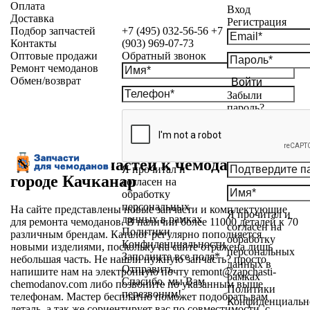
Оплата
Вход
Доставка
Регистрация
Подбор запчастей
+7 (495) 032-56-56
+7
Контакты
(903) 969-07-73
Оптовые продажи
Обратный звонок
Ремонт чемоданов
Обмен/возврат
Войти
Забыли
пароль?
Магазин запчастей к чемоданам в
Я прочитал и
городе Качканар
согласен на
обработку
персональных
На сайте представлены новые запчасти и комплектующие
Я прочитал и
данных в рамках
для ремонта чемоданов. В наличии более 11000 деталей к 70
согласен на
Политики
различным брендам. Каталог регулярно пополняется
обработку
Конфиденциальности
новыми изделиями, поскольку на сайте отражена лишь
персональных
Заполните все поля*
небольшая часть. Не нашли нужную запчасть? просто
данных в
Отправить
напишите нам на электронную почту
remont@zapchasti-
рамках
Спасибо, мы Вам
chemodanov.com
либо позвоните по указанным выше
Политики
перезвоним!
телефонам. Мастер бесплатно поможет подобрать вам
Конфиденциальн
деталь, а так же сориентирует вас по совместимости, с