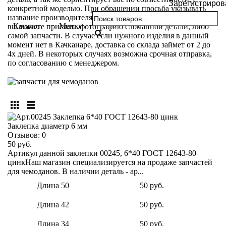
Зарегистриров
конкретной моделью. При обращении просьба указывать
название производителя и модели вашего чемодана. Так же
Каталог
Меню
вы можете прислать фотографию сломанной детали, либо
самой запчасти. В случае если нужного изделия в данный
момент нет в Качканаре, доставка со склада займет от 2 до
4х дней. В некоторых случаях возможна срочная отправка,
по согласованию с менеджером.
Заклепка диаметр 6 мм
Отзывов:
0
50 руб.
Артикул данной заклепки 00245, 6*40 ГОСТ 12643-80
цинкНаш магазин специализируется на продаже запчастей
для чемоданов. В наличии деталь - ар...
Длина 50
50 руб.
Длина 42
50 руб.
Длина 34
50 руб.