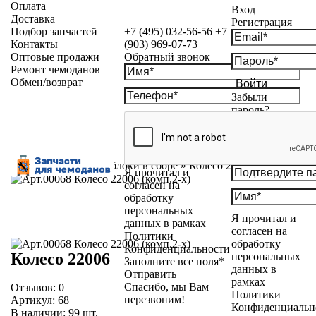
Оплата
Вход
Доставка
Регистрация
Подбор запчастей
+7 (495) 032-56-56
+7
Контакты
(903) 969-07-73
Оптовые продажи
Обратный звонок
Ремонт чемоданов
Обмен/возврат
Войти
Забыли
пароль?
Каталог
»
Колесные блоки в сборе
»
Колесо 22006
Я прочитал и
согласен на
обработку
персональных
Я прочитал и
данных в рамках
согласен на
Политики
обработку
Конфиденциальности
Колесо 22006
персональных
Заполните все поля*
данных в
Отправить
рамках
Спасибо, мы Вам
Отзывов:
0
Политики
перезвоним!
Артикул:
68
Конфиденциальн
В наличии:
99
шт.