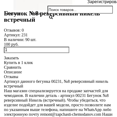
Зарегистриров
Бегунок №8 реверсивный никель
Каталог
Меню
встречный
Отзывов:
0
Артикул:
231
В наличии:
90
шт.
100 руб.
Заказать
Купить в 1 клик
Сравнить
Описание
Отзывы
Артикул данного бегунка 00231, №8 реверсивный никель
встречный
Наш магазин специализируется на продаже запчастей для
чемоданов. В наличии деталь - артикул 00231 Бегунок №8
реверсивный Никель (встречный). Чтобы убедиться, что
изделие подойдет для вашей модели, просто позволите нам
по указанным выше телефона, напишите на WhatsApp либо
электронную почту
remont@zapchasti-chemodanov.com
Наши