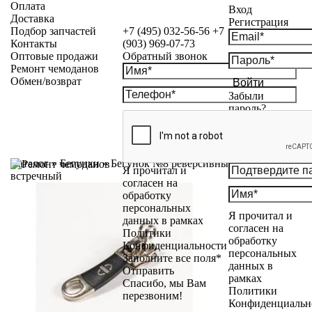
Оплата
Вход
Доставка
Регистрация
Подбор запчастей
+7 (495) 032-56-56
+7
Контакты
(903) 969-07-73
Оптовые продажи
Обратный звонок
Ремонт чемоданов
Обмен/возврат
Войти
Забыли
пароль?
Каталог
»
Бегунки
»
Бегунок №8 реверсивный никель
Я прочитал и
встречный
согласен на
обработку
персональных
Я прочитал и
данных в рамках
согласен на
Политики
обработку
Конфиденциальности
персональных
Заполните все поля*
данных в
Отправить
рамках
Спасибо, мы Вам
Политики
перезвоним!
Конфиденциальн