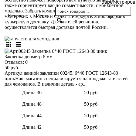
Зарегистриров
также сориентирует вас по совместимости, с конкретной
моделью. Забрать комплектующие можно самовывозом из
Каталог
Меню
мастерских в Москве и Санкт-Петербурге. Либо оформив
курьерскую доставку. Для жителей регионов,
осуществляется быстрая доставка почтой России.
Заклепка диаметр 6 мм
Отзывов:
0
50 руб.
Артикул данной заклепки 00245, 6*40 ГОСТ 12643-80
цинкНаш магазин специализируется на продаже запчастей
для чемоданов. В наличии деталь - ар...
Длина 36
50 руб.
Длина 48
50 руб.
Длина 44
50 руб.
Длина 42
50 руб.