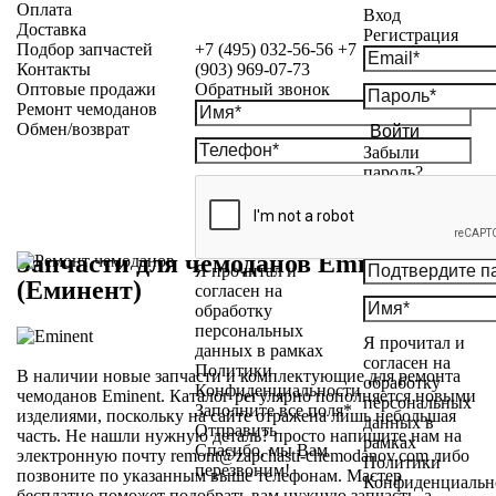
Оплата
Вход
Доставка
Регистрация
Подбор запчастей
+7 (495) 032-56-56
+7
Контакты
(903) 969-07-73
Оптовые продажи
Обратный звонок
Ремонт чемоданов
Обмен/возврат
Войти
Забыли
пароль?
Запчасти для чемоданов Eminent
Я прочитал и
(Еминент)
согласен на
обработку
персональных
Я прочитал и
данных в рамках
согласен на
Политики
В наличии новые запчасти и комплектующие для ремонта
обработку
Конфиденциальности
чемоданов Eminent. Каталог регулярно пополняется новыми
персональных
Заполните все поля*
изделиями, поскольку на сайте отражена лишь небольшая
данных в
Отправить
часть. Не нашли нужную деталь? просто напишите нам на
рамках
Спасибо, мы Вам
электронную почту remont@zapchasti-chemodanov.com либо
Политики
перезвоним!
позвоните по указанным выше телефонам. Мастер
Конфиденциальн
бесплатно поможет подобрать вам нужную запчасть, а