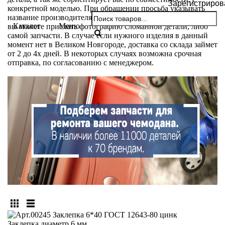
Зарегистриров
конкретной моделью. При обращении просьба указывать
название производителя и модели вашего чемодана. Так же
Каталог
Меню
вы можете прислать фотографию сломанной детали, либо
самой запчасти. В случае если нужного изделия в данный
момент нет в Великом Новгороде, доставка со склада займет
от 2 до 4х дней. В некоторых случаях возможна срочная
отправка, по согласованию с менеджером.
Заклепка диаметр 6 мм