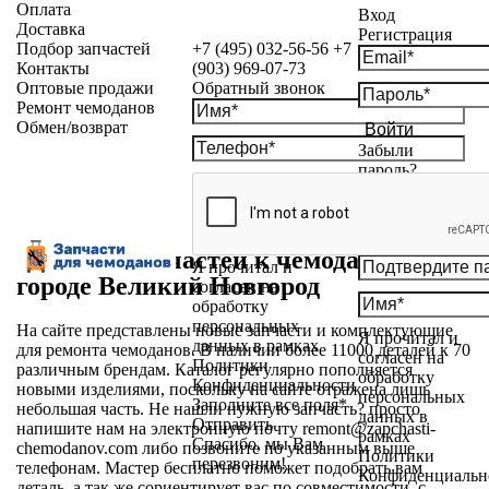
Оплата
Вход
Доставка
Регистрация
Подбор запчастей
+7 (495) 032-56-56
+7
Контакты
(903) 969-07-73
Оптовые продажи
Обратный звонок
Ремонт чемоданов
Обмен/возврат
Войти
Забыли
пароль?
Магазин запчастей к чемоданам в
Я прочитал и
городе Великий Новгород
согласен на
обработку
персональных
На сайте представлены новые запчасти и комплектующие
Я прочитал и
данных в рамках
для ремонта чемоданов. В наличии более 11000 деталей к 70
согласен на
Политики
различным брендам. Каталог регулярно пополняется
обработку
Конфиденциальности
новыми изделиями, поскольку на сайте отражена лишь
персональных
Заполните все поля*
небольшая часть. Не нашли нужную запчасть? просто
данных в
Отправить
напишите нам на электронную почту
remont@zapchasti-
рамках
Спасибо, мы Вам
chemodanov.com
либо позвоните по указанным выше
Политики
перезвоним!
телефонам. Мастер бесплатно поможет подобрать вам
Конфиденциальн
деталь, а так же сориентирует вас по совместимости, с