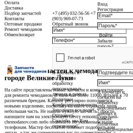
Оплата
Вход
Доставка
Регистрация
Подбор запчастей
+7 (495) 032-56-56
+7
Контакты
(903) 969-07-73
Оптовые продажи
Обратный звонок
Ремонт чемоданов
Обмен/возврат
Войти
Забыли
пароль?
Магазин запчастей к чемоданам в
Я прочитал и
городе Великие Луки
согласен на
обработку
персональных
На сайте представлены новые запчасти и комплектующие
Я прочитал и
данных в рамках
для ремонта чемоданов. В наличии более 11000 деталей к 70
согласен на
Политики
различным брендам. Каталог регулярно пополняется
обработку
Конфиденциальности
новыми изделиями, поскольку на сайте отражена лишь
персональных
Заполните все поля*
небольшая часть. Не нашли нужную запчасть? просто
данных в
Отправить
напишите нам на электронную почту
remont@zapchasti-
рамках
Спасибо, мы Вам
chemodanov.com
либо позвоните по указанным выше
Политики
перезвоним!
телефонам. Мастер бесплатно поможет подобрать вам
Конфиденциальн
деталь, а так же сориентирует вас по совместимости, с