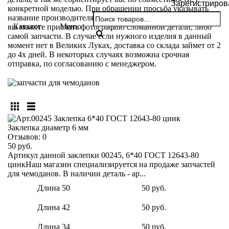
Зарегистриров
конкретной моделью. При обращении просьба указывать
название производителя и модели вашего чемодана. Так же
Каталог
Меню
вы можете прислать фотографию сломанной детали, либо
самой запчасти. В случае если нужного изделия в данный
момент нет в Великих Луках, доставка со склада займет от 2
до 4х дней. В некоторых случаях возможна срочная
отправка, по согласованию с менеджером.
Заклепка диаметр 6 мм
Отзывов:
0
50 руб.
Артикул данной заклепки 00245, 6*40 ГОСТ 12643-80
цинкНаш магазин специализируется на продаже запчастей
для чемоданов. В наличии деталь - ар...
Длина 50
50 руб.
Длина 42
50 руб.
Длина 34
50 руб.