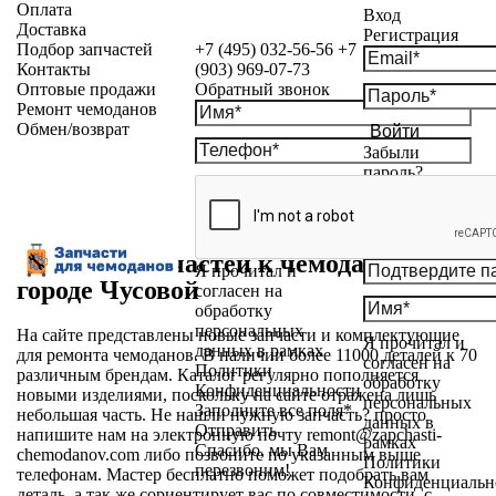
Оплата
Вход
Доставка
Регистрация
Подбор запчастей
+7 (495) 032-56-56
+7
Контакты
(903) 969-07-73
Оптовые продажи
Обратный звонок
Ремонт чемоданов
Обмен/возврат
Войти
Забыли
пароль?
Магазин запчастей к чемоданам в
Я прочитал и
городе Чусовой
согласен на
обработку
персональных
На сайте представлены новые запчасти и комплектующие
Я прочитал и
данных в рамках
для ремонта чемоданов. В наличии более 11000 деталей к 70
согласен на
Политики
различным брендам. Каталог регулярно пополняется
обработку
Конфиденциальности
новыми изделиями, поскольку на сайте отражена лишь
персональных
Заполните все поля*
небольшая часть. Не нашли нужную запчасть? просто
данных в
Отправить
напишите нам на электронную почту
remont@zapchasti-
рамках
Спасибо, мы Вам
chemodanov.com
либо позвоните по указанным выше
Политики
перезвоним!
телефонам. Мастер бесплатно поможет подобрать вам
Конфиденциальн
деталь, а так же сориентирует вас по совместимости, с