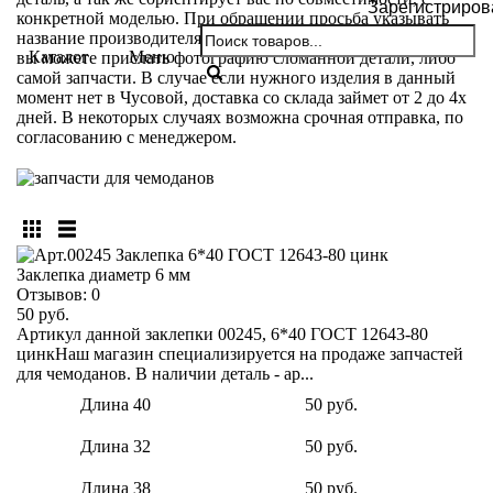
Зарегистриров
конкретной моделью. При обращении просьба указывать
название производителя и модели вашего чемодана. Так же
Каталог
Меню
вы можете прислать фотографию сломанной детали, либо
самой запчасти. В случае если нужного изделия в данный
момент нет в Чусовой, доставка со склада займет от 2 до 4х
дней. В некоторых случаях возможна срочная отправка, по
согласованию с менеджером.
Заклепка диаметр 6 мм
Отзывов:
0
50 руб.
Артикул данной заклепки 00245, 6*40 ГОСТ 12643-80
цинкНаш магазин специализируется на продаже запчастей
для чемоданов. В наличии деталь - ар...
Длина 40
50 руб.
Длина 32
50 руб.
Длина 38
50 руб.