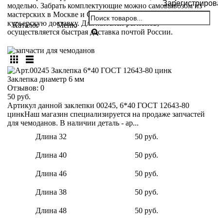
Зарегистриров
моделью. Забрать комплектующие можно самовывозом из
мастерских в Москве и Санкт-Петербурге. Либо оформив
курьерскую доставку. Для жителей регионов,
Каталог
Меню
осуществляется быстрая доставка почтой России.
Заклепка диаметр 6 мм
Отзывов:
0
50 руб.
Артикул данной заклепки 00245, 6*40 ГОСТ 12643-80
цинкНаш магазин специализируется на продаже запчастей
для чемоданов. В наличии деталь - ар...
Длина 32
50 руб.
Длина 40
50 руб.
Длина 46
50 руб.
Длина 38
50 руб.
Длина 48
50 руб.