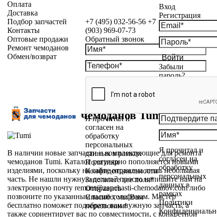
Оплата
Вход
Доставка
Регистрация
Подбор запчастей
+7 (495) 032-56-56
+7
Контакты
(903) 969-07-73
Оптовые продажи
Обратный звонок
Ремонт чемоданов
Обмен/возврат
Войти
Забыли
пароль?
Запчасти для чемоданов Tumi (Туми)
Я прочитал и
согласен на
обработку
персональных
Я прочитал и
В наличии новые запчасти и комплектующие для ремонта
данных в рамках
согласен на
чемоданов Tumi. Каталог регулярно пополняется новыми
Политики
обработку
изделиями, поскольку на сайте отражена лишь небольшая
Конфиденциальности
персональных
часть. Не нашли нужную деталь? просто напишите нам на
Заполните все поля*
данных в
электронную почту remont@zapchasti-chemodanov.com либо
Отправить
рамках
позвоните по указанным выше телефонам. Мастер
Спасибо, мы Вам
Политики
бесплатно поможет подобрать вам нужную запчасть, а
перезвоним!
Конфиденциальн
также сориентирует вас по совместимости, с конкретной