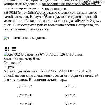
Зарегистриров
конкретной моделью. При обращении просьба указывать
название производителя и модели вашего чемодана. Так же
Каталог
Меню
вы можете прислать фотографию сломанной детали, либо
самой запчасти. В случае если нужного изделия в данный
момент нет в Балашове, доставка со склада займет от 2 до 4х
дней. В некоторых случаях возможна срочная отправка, по
согласованию с менеджером.
Заклепка диаметр 6 мм
Отзывов:
0
50 руб.
Артикул данной заклепки 00245, 6*40 ГОСТ 12643-80
цинкНаш магазин специализируется на продаже запчастей
для чемоданов. В наличии деталь - ар...
Длина 32
50 руб.
Длина 40
50 руб.
Длина 46
50 руб.