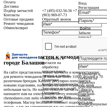
Оплата
Вход
Доставка
Регистрация
Подбор запчастей
+7 (495) 032-56-56
+7
Контакты
(903) 969-07-73
Оптовые продажи
Обратный звонок
Ремонт чемоданов
Обмен/возврат
Войти
Забыли
пароль?
Магазин запчастей к чемоданам в
Я прочитал и
городе Балашов
согласен на
обработку
персональных
На сайте представлены новые запчасти и комплектующие
Я прочитал и
данных в рамках
для ремонта чемоданов. В наличии более 11000 деталей к 70
согласен на
Политики
различным брендам. Каталог регулярно пополняется
обработку
Конфиденциальности
новыми изделиями, поскольку на сайте отражена лишь
персональных
Заполните все поля*
небольшая часть. Не нашли нужную запчасть? просто
данных в
Отправить
напишите нам на электронную почту
remont@zapchasti-
рамках
Спасибо, мы Вам
chemodanov.com
либо позвоните по указанным выше
Политики
перезвоним!
телефонам. Мастер бесплатно поможет подобрать вам
Конфиденциальн
деталь, а так же сориентирует вас по совместимости, с