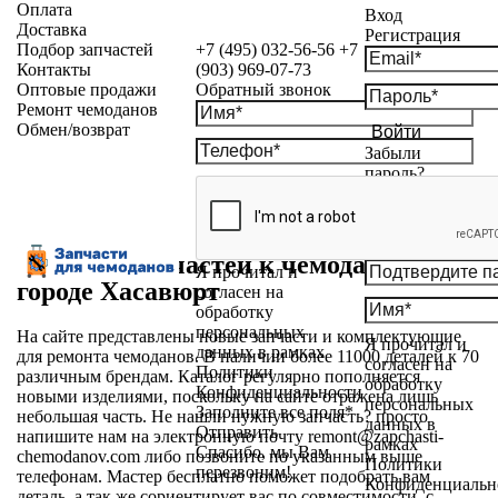
Оплата
Вход
Доставка
Регистрация
Подбор запчастей
+7 (495) 032-56-56
+7
Контакты
(903) 969-07-73
Оптовые продажи
Обратный звонок
Ремонт чемоданов
Обмен/возврат
Войти
Забыли
пароль?
Магазин запчастей к чемоданам в
Я прочитал и
городе Хасавюрт
согласен на
обработку
персональных
На сайте представлены новые запчасти и комплектующие
Я прочитал и
данных в рамках
для ремонта чемоданов. В наличии более 11000 деталей к 70
согласен на
Политики
различным брендам. Каталог регулярно пополняется
обработку
Конфиденциальности
новыми изделиями, поскольку на сайте отражена лишь
персональных
Заполните все поля*
небольшая часть. Не нашли нужную запчасть? просто
данных в
Отправить
напишите нам на электронную почту
remont@zapchasti-
рамках
Спасибо, мы Вам
chemodanov.com
либо позвоните по указанным выше
Политики
перезвоним!
телефонам. Мастер бесплатно поможет подобрать вам
Конфиденциальн
деталь, а так же сориентирует вас по совместимости, с