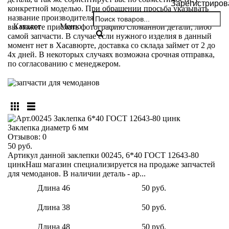
Зарегистриров
конкретной моделью. При обращении просьба указывать
название производителя и модели вашего чемодана. Так же
Каталог
Меню
вы можете прислать фотографию сломанной детали, либо
самой запчасти. В случае если нужного изделия в данный
момент нет в Хасавюрте, доставка со склада займет от 2 до
4х дней. В некоторых случаях возможна срочная отправка,
по согласованию с менеджером.
Заклепка диаметр 6 мм
Отзывов:
0
50 руб.
Артикул данной заклепки 00245, 6*40 ГОСТ 12643-80
цинкНаш магазин специализируется на продаже запчастей
для чемоданов. В наличии деталь - ар...
Длина 46
50 руб.
Длина 38
50 руб.
Длина 48
50 руб.