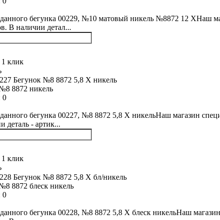
:
0
данного бегунка 00229, №10 матовый никель №8872 12 XНаш маг
в. В наличии детал...
 1 клик
ь
№8 8872 никель
:
0
данного бегунка 00227, №8 8872 5,8 Х никельНаш магазин специ
 деталь - артик...
 1 клик
ь
№8 8872 блеск никель
:
0
данного бегунка 00228, №8 8872 5,8 Х блеск никельНаш магазин