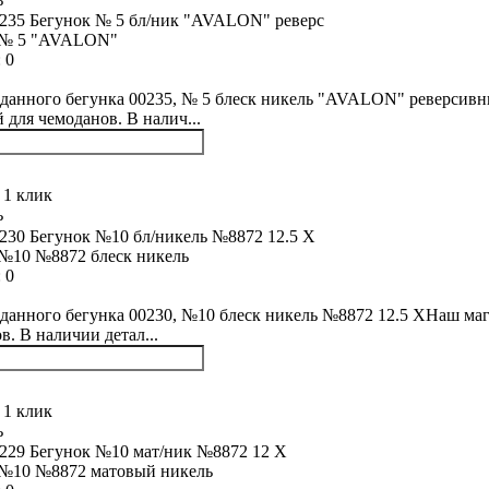
 № 5 "AVALON"
:
0
данного бегунка 00235, № 5 блеск никель "AVALON" реверсивн
й для чемоданов. В налич...
 1 клик
ь
№10 №8872 блеск никель
:
0
данного бегунка 00230, №10 блеск никель №8872 12.5 XНаш маг
в. В наличии детал...
 1 клик
ь
 №10 №8872 матовый никель