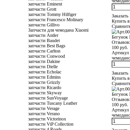
чемоданов
запчасти Eminent
запчасти Grott
запчасти Tommy Hilfiger
Заказать
запчасти Francesco Molinary
Купить в
запчасти Gillivo
Сравнит
Запчасти для чемодана Xiaomi
запчасти Antler
Бегунок 
запчасти Baudet
Отзывов
запчасти Best Bags
100 руб.
запчасти Carlton
Артикул 
запчасти Conwood
чемодано
запчасти Dakine
запчасти Dielle
запчасти Echolac
Заказать
запчасти Edmins
Купить в
запчасти Grizzly
Сравнит
запчасти Ricardo
запчасти Skyway
Бегунок 
запчасти SunVoyage
Отзывов
запчасти Tuscany Leather
100 руб.
запчасти Verage
Артикул 
запчасти Verano
чемоданов
запчасти Victorinox
запчасти ViP Collection
запчасти 4 Roads