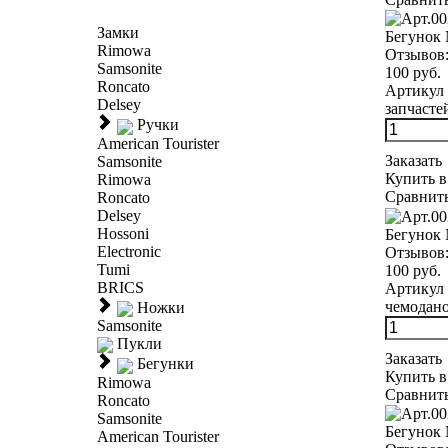
Замки
Бегунок
Rimowa
Отзывов
Samsonite
100 руб.
Roncato
Артикул 
Delsey
запчасте
Ручки
American Tourister
Заказать
Samsonite
Купить в
Rimowa
Сравнит
Roncato
Delsey
Hossoni
Бегунок 
Electronic
Отзывов
Tumi
100 руб.
BRICS
Артикул 
чемодано
Ножки
Samsonite
Пукли
Заказать
Бегунки
Купить в
Rimowa
Сравнит
Roncato
Samsonite
Бегунок
American Tourister