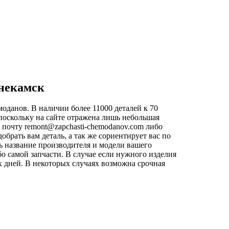
жнекамск
оданов. В наличии более 11000 деталей к 70
поскольку на сайте отражена лишь небольшая
ю почту
remont@zapchasti-chemodanov.com
либо
рать вам деталь, а так же сориентирует вас по
ь название производителя и модели вашего
о самой запчасти. В случае если нужного изделия
4х дней. В некоторых случаях возможна срочная