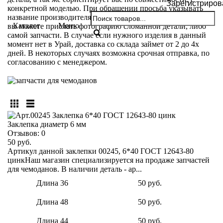
Зарегистриров
конкретной моделью. При обращении просьба указывать
название производителя и модели вашего чемодана. Так же
Каталог
Меню
вы можете прислать фотографию сломанной детали, либо
самой запчасти. В случае если нужного изделия в данный
момент нет в Урай, доставка со склада займет от 2 до 4х
дней. В некоторых случаях возможна срочная отправка, по
согласованию с менеджером.
Заклепка диаметр 6 мм
Отзывов:
0
50 руб.
Артикул данной заклепки 00245, 6*40 ГОСТ 12643-80
цинкНаш магазин специализируется на продаже запчастей
для чемоданов. В наличии деталь - ар...
Длина 36
50 руб.
Длина 48
50 руб.
Длина 44
50 руб.