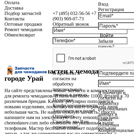
Оплата
Вход
Доставка
Регистрация
Подбор запчастей
+7 (495) 032-56-56
+7
Контакты
(903) 969-07-73
Оптовые продажи
Обратный звонок
Ремонт чемоданов
Обмен/возврат
Войти
Забыли
пароль?
Магазин запчастей к чемоданам в
Я прочитал и
городе Урай
согласен на
обработку
персональных
На сайте представлены новые запчасти и комплектующие
Я прочитал и
данных в рамках
для ремонта чемоданов. В наличии более 11000 деталей к 70
согласен на
Политики
различным брендам. Каталог регулярно пополняется
обработку
Конфиденциальности
новыми изделиями, поскольку на сайте отражена лишь
персональных
Заполните все поля*
небольшая часть. Не нашли нужную запчасть? просто
данных в
Отправить
напишите нам на электронную почту
remont@zapchasti-
рамках
Спасибо, мы Вам
chemodanov.com
либо позвоните по указанным выше
Политики
перезвоним!
телефонам. Мастер бесплатно поможет подобрать вам
Конфиденциальн
деталь, а так же сориентирует вас по совместимости, с