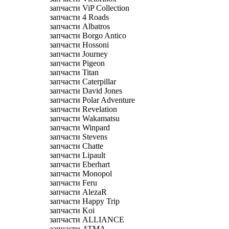
запчасти ViP Collection
запчасти 4 Roads
запчасти Albatros
запчасти Borgo Antico
запчасти Hossoni
запчасти Journey
запчасти Pigeon
запчасти Titan
запчасти Caterpillar
запчасти David Jones
запчасти Polar Adventure
запчасти Revelation
запчасти Wakamatsu
запчасти Winpard
запчасти Stevens
запчасти Chatte
запчасти Lipault
запчасти Eberhart
запчасти Monopol
запчасти Feru
запчасти AlezaR
запчасти Happy Trip
запчасти Koi
запчасти ALLIANCE
запчасти ATMA