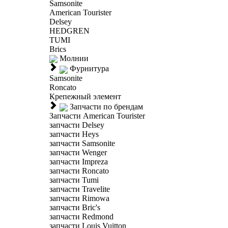
Samsonite
American Tourister
Delsey
HEDGREN
TUMI
Brics
Молнии
Фурнитура
Samsonite
Roncato
Крепежный элемент
Запчасти по брендам
Запчасти American Tourister
запчасти Delsey
запчасти Heys
запчасти Samsonite
запчасти Wenger
запчасти Impreza
запчасти Roncato
запчасти Tumi
запчасти Travelite
запчасти Rimowa
запчасти Bric's
запчасти Redmond
запчасти Louis Vuitton