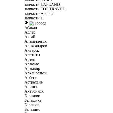
запчасти LAPLAND
запчасти TOP TRAVEL
запчасти Ananda
запчасти IT
Города
Абакан
Адлер
Аксай
Альметьевск
Александров
Ангарск
Апатиты
Артем
Арзамас
Армавир
Архангельск
Асбест
Астрахань
Ачинск
Ахтубинск
Балаково
Балашиха
Балашов
Балезино