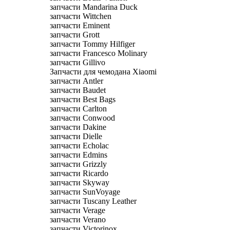
запчасти Mandarina Duck
запчасти Wittchen
запчасти Eminent
запчасти Grott
запчасти Tommy Hilfiger
запчасти Francesco Molinary
запчасти Gillivo
Запчасти для чемодана Xiaomi
запчасти Antler
запчасти Baudet
запчасти Best Bags
запчасти Carlton
запчасти Conwood
запчасти Dakine
запчасти Dielle
запчасти Echolac
запчасти Edmins
запчасти Grizzly
запчасти Ricardo
запчасти Skyway
запчасти SunVoyage
запчасти Tuscany Leather
запчасти Verage
запчасти Verano
запчасти Victorinox