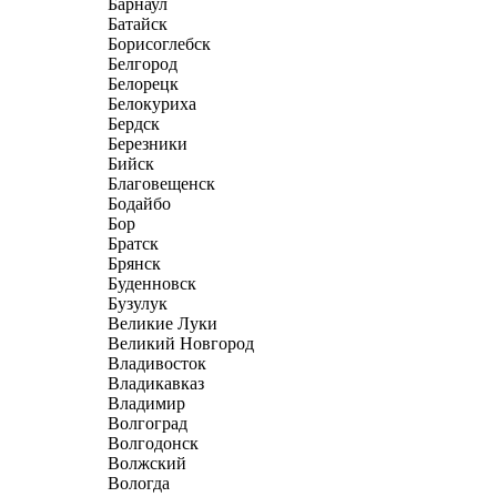
Барнаул
Батайск
Борисоглебск
Белгород
Белорецк
Белокуриха
Бердск
Березники
Бийск
Благовещенск
Бодайбо
Бор
Братск
Брянск
Буденновск
Бузулук
Великие Луки
Великий Новгород
Владивосток
Владикавказ
Владимир
Волгоград
Волгодонск
Волжский
Вологда