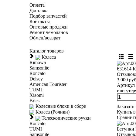
Оплата
Доставка
Подбор запчастей
Контакты
Оптовые продажи
Ремонт чемоданов
Обмен/возврат
Каталог товаров
Колеса
Rimowa
Samsonite
631614 К
Roncato
Отзывов
Delsey
3 000 руб
American Tourister
Артикул 
TUMI
или утер
Xiaomi
Brics
Колесные блоки в сборе
Заказать
Колеса (Ролики)
Купить в
Сравнит
Телескопические ручки
Roncato
Бегунки 
TUMI
Отзывов
Samsonite