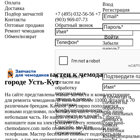
Оплата
Вход
Доставка
Регистрация
Подбор запчастей
+7 (495) 032-56-56
+7
Контакты
(903) 969-07-73
Оптовые продажи
Обратный звонок
Ремонт чемоданов
Обмен/возврат
Войти
Забыли
пароль?
Магазин запчастей к чемоданам в
Я прочитал и
городе Усть-Кут
согласен на
обработку
персональных
На сайте представлены новые запчасти и комплектующие
Я прочитал и
данных в рамках
для ремонта чемоданов. В наличии более 11000 деталей к 70
согласен на
Политики
различным брендам. Каталог регулярно пополняется
обработку
Конфиденциальности
новыми изделиями, поскольку на сайте отражена лишь
персональных
Заполните все поля*
небольшая часть. Не нашли нужную запчасть? просто
данных в
Отправить
напишите нам на электронную почту
remont@zapchasti-
рамках
Спасибо, мы Вам
chemodanov.com
либо позвоните по указанным выше
Политики
перезвоним!
телефонам. Мастер бесплатно поможет подобрать вам
Конфиденциальн
деталь, а так же сориентирует вас по совместимости, с