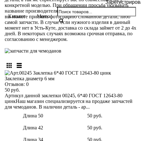
Зарегистриров
конкретной моделью. При обращении просьба указывать
название производителя и модели вашего чемодана. Так же
Каталог
Меню
вы можете прислать фотографию сломанной детали, либо
самой запчасти. В случае если нужного изделия в данный
момент нет в Усть-Куте, доставка со склада займет от 2 до 4х
дней. В некоторых случаях возможна срочная отправка, по
согласованию с менеджером.
Заклепка диаметр 6 мм
Отзывов:
0
50 руб.
Артикул данной заклепки 00245, 6*40 ГОСТ 12643-80
цинкНаш магазин специализируется на продаже запчастей
для чемоданов. В наличии деталь - ар...
Длина 50
50 руб.
Длина 42
50 руб.
Длина 34
50 руб.