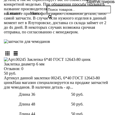
Зарегистриров
конкретной моделью. При обращении просьба указывать
название производителя и модели вашего чемодана. Так же
Каталог
Меню
вы можете прислать фотографию сломанной детали, либо
самой запчасти. В случае если нужного изделия в данный
момент нет в Ялуторовске, доставка со склада займет от 2
до 4х дней. В некоторых случаях возможна срочная
отправка, по согласованию с менеджером.
Заклепка диаметр 6 мм
Отзывов:
0
50 руб.
Артикул данной заклепки 00245, 6*40 ГОСТ 12643-80
цинкНаш магазин специализируется на продаже запчастей
для чемоданов. В наличии деталь - ар...
Длина 36
50 руб.
Длина 48
50 руб.
Длина 44
50 руб.