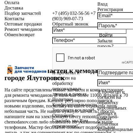
Оплата
Вход
Доставка
Регистрация
Подбор запчастей
+7 (495) 032-56-56
+7
Контакты
(903) 969-07-73
Оптовые продажи
Обратный звонок
Ремонт чемоданов
Обмен/возврат
Войти
Забыли
пароль?
Магазин запчастей к чемоданам в
Я прочитал и
городе Ялуторовск
согласен на
обработку
персональных
На сайте представлены новые запчасти и комплектующие
Я прочитал и
данных в рамках
для ремонта чемоданов. В наличии более 11000 деталей к 70
согласен на
Политики
различным брендам. Каталог регулярно пополняется
обработку
Конфиденциальности
новыми изделиями, поскольку на сайте отражена лишь
персональных
Заполните все поля*
небольшая часть. Не нашли нужную запчасть? просто
данных в
Отправить
напишите нам на электронную почту
remont@zapchasti-
рамках
Спасибо, мы Вам
chemodanov.com
либо позвоните по указанным выше
Политики
перезвоним!
телефонам. Мастер бесплатно поможет подобрать вам
Конфиденциальн
деталь, а так же сориентирует вас по совместимости, с