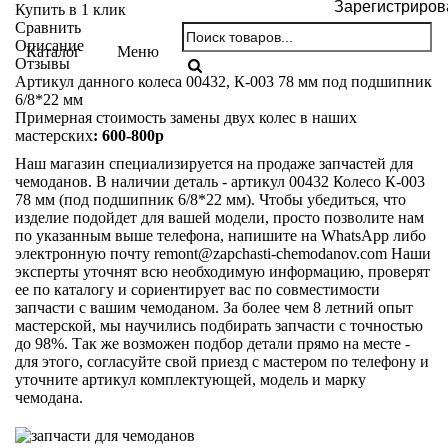
Зарегистриров
Купить в 1 клик
Сравнить
Описание
Каталог
Меню
Отзывы
Артикул данного колеса 00432, К-003 78 мм под подшипник
6/8*22 мм
Примерная стоимость замены двух колес в наших
мастерских
: 600-800р
Наш магазин специализируется на продаже запчастей для
чемоданов. В наличии деталь - артикул 00432 Колесо К-003
78 мм (под подшипник 6/8*22 мм). Чтобы убедиться, что
изделие подойдет для вашей модели, просто позволите нам
по указанным выше телефона, напишите на WhatsApp либо
электронную почту
remont@zapchasti-chemodanov.com
Наши
эксперты уточнят всю необходимую информацию, проверят
ее по каталогу и сориентирует вас по совместимости
запчасти с вашим чемоданом. За более чем 8 летний опыт
мастерской, мы научились подбирать запчасти с точностью
до 98%. Так же возможен подбор детали прямо на месте -
для этого, согласуйте свой приезд с мастером по телефону и
уточните артикул комплектующей, модель и марку
чемодана.