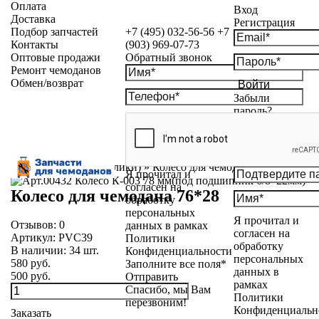
Оплата
Вход
Доставка
Регистрация
Подбор запчастей
+7 (495) 032-56-56
+7
Контакты
(903) 969-07-73
Оптовые продажи
Обратный звонок
Ремонт чемоданов
Обмен/возврат
Войти
Забыли
пароль?
Каталог
»
Колеса (Ролики)
»
Колесо для чемодана 76*28
Я прочитал и
согласен на
Колесо для чемодана 76*28
обработку
персональных
Я прочитал и
Отзывов:
0
данных в рамках
согласен на
Артикул:
PVC39
Политики
обработку
В наличии:
34
шт.
Конфиденциальности
персональных
580 руб.
Заполните все поля*
данных в
500 руб.
Отправить
рамках
Спасибо, мы Вам
Политики
перезвоним!
Конфиденциальн
Заказать