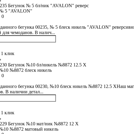
 № 5 "AVALON"
:
0
данного бегунка 00235, № 5 блеск никель "AVALON" реверсивн
й для чемоданов. В налич...
 1 клик
ь
№10 №8872 блеск никель
:
0
данного бегунка 00230, №10 блеск никель №8872 12.5 XНаш маг
в. В наличии детал...
 1 клик
ь
 №10 №8872 матовый никель