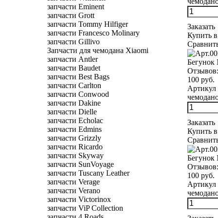
чемоданов
запчасти Eminent
запчасти Grott
запчасти Tommy Hilfiger
Заказать
запчасти Francesco Molinary
Купить в
запчасти Gillivo
Сравнит
Запчасти для чемодана Xiaomi
запчасти Antler
Бегунок 
запчасти Baudet
Отзывов
запчасти Best Bags
100 руб.
запчасти Carlton
Артикул 
запчасти Conwood
чемодано
запчасти Dakine
запчасти Dielle
запчасти Echolac
Заказать
запчасти Edmins
Купить в
запчасти Grizzly
Сравнит
запчасти Ricardo
запчасти Skyway
Бегунок 
запчасти SunVoyage
Отзывов
запчасти Tuscany Leather
100 руб.
запчасти Verage
Артикул 
запчасти Verano
чемоданов
запчасти Victorinox
запчасти ViP Collection
запчасти 4 Roads