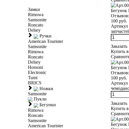
Замки
Бегунок
Rimowa
Отзывов
Samsonite
100 руб.
Roncato
Артикул 
Delsey
запчасте
Ручки
American Tourister
Заказать
Samsonite
Купить в
Rimowa
Сравнит
Roncato
Delsey
Hossoni
Бегунок 
Electronic
Отзывов
Tumi
100 руб.
BRICS
Артикул 
чемодано
Ножки
Samsonite
Пукли
Заказать
Бегунки
Купить в
Rimowa
Сравнит
Roncato
Samsonite
Бегунок
American Tourister