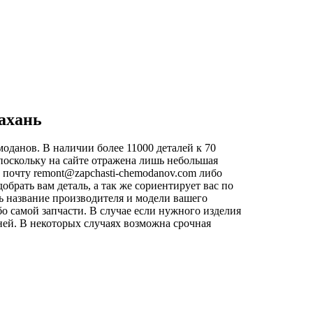
рахань
оданов. В наличии более 11000 деталей к 70
поскольку на сайте отражена лишь небольшая
ю почту
remont@zapchasti-chemodanov.com
либо
рать вам деталь, а так же сориентирует вас по
ь название производителя и модели вашего
о самой запчасти. В случае если нужного изделия
дней. В некоторых случаях возможна срочная