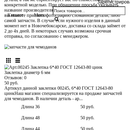
Зарегистриров
конкретной моделью. При обращении просьба указывать
название производителя и модели вашего чемодана. Так же
Каталог
Меню
вы можете прислать фотографию сломанной детали, либо
самой запчасти. В случае если нужного изделия в данный
момент нет в Новочебоксарске, доставка со склада займет от
2 до 4х дней. В некоторых случаях возможна срочная
отправка, по согласованию с менеджером.
Заклепка диаметр 6 мм
Отзывов:
0
50 руб.
Артикул данной заклепки 00245, 6*40 ГОСТ 12643-80
цинкНаш магазин специализируется на продаже запчастей
для чемоданов. В наличии деталь - ар...
Длина 36
50 руб.
Длина 48
50 руб.
Длина 44
50 руб.