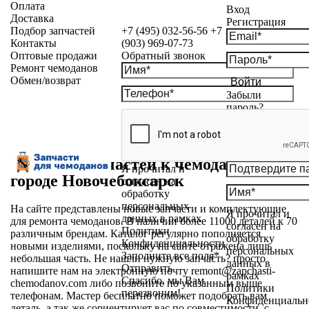
Оплата
Вход
Доставка
Регистрация
Подбор запчастей
+7 (495) 032-56-56
+7
Контакты
(903) 969-07-73
Оптовые продажи
Обратный звонок
Ремонт чемоданов
Обмен/возврат
Войти
Забыли
пароль?
Магазин запчастей к чемоданам в
Я прочитал и
городе Новочебоксарск
согласен на
обработку
персональных
На сайте представлены новые запчасти и комплектующие
Я прочитал и
данных в рамках
для ремонта чемоданов. В наличии более 11000 деталей к 70
согласен на
Политики
различным брендам. Каталог регулярно пополняется
обработку
Конфиденциальности
новыми изделиями, поскольку на сайте отражена лишь
персональных
Заполните все поля*
небольшая часть. Не нашли нужную запчасть? просто
данных в
Отправить
напишите нам на электронную почту
remont@zapchasti-
рамках
Спасибо, мы Вам
chemodanov.com
либо позвоните по указанным выше
Политики
перезвоним!
телефонам. Мастер бесплатно поможет подобрать вам
Конфиденциальн
деталь, а так же сориентирует вас по совместимости, с