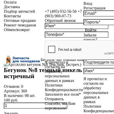
Оплата
Вход
Доставка
Регистрация
Подбор запчастей
+7 (495) 032-56-56
+7
Контакты
(903) 969-07-73
Оптовые продажи
Обратный звонок
Ремонт чемоданов
Обмен/возврат
Войти
Забыли
пароль?
Каталог
»
Бегунки
»
Бегунок №8 темный никель встречный
Я прочитал и
согласен на
Бегунок №8 темный никель
обработку
встречный
персональных
Я прочитал и
данных в рамках
согласен на
Политики
Отзывов:
0
обработку
Конфиденциальности
Артикул:
369
персональных
Заполните все поля*
В наличии:
98
шт.
данных в
Отправить
100 руб.
рамках
Спасибо, мы Вам
Политики
перезвоним!
Конфиденциальн
Заказать