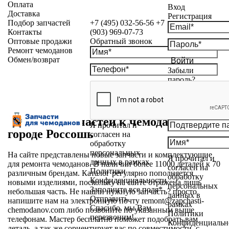
Оплата
Вход
Доставка
Регистрация
Подбор запчастей
+7 (495) 032-56-56
+7
Контакты
(903) 969-07-73
Оптовые продажи
Обратный звонок
Ремонт чемоданов
Обмен/возврат
Войти
Забыли
пароль?
Магазин запчастей к чемоданам в
Я прочитал и
городе Россошь
согласен на
обработку
персональных
На сайте представлены новые запчасти и комплектующие
Я прочитал и
данных в рамках
для ремонта чемоданов. В наличии более 11000 деталей к 70
согласен на
Политики
различным брендам. Каталог регулярно пополняется
обработку
Конфиденциальности
новыми изделиями, поскольку на сайте отражена лишь
персональных
Заполните все поля*
небольшая часть. Не нашли нужную запчасть? просто
данных в
Отправить
напишите нам на электронную почту
remont@zapchasti-
рамках
Спасибо, мы Вам
chemodanov.com
либо позвоните по указанным выше
Политики
перезвоним!
телефонам. Мастер бесплатно поможет подобрать вам
Конфиденциальн
деталь, а так же сориентирует вас по совместимости, с