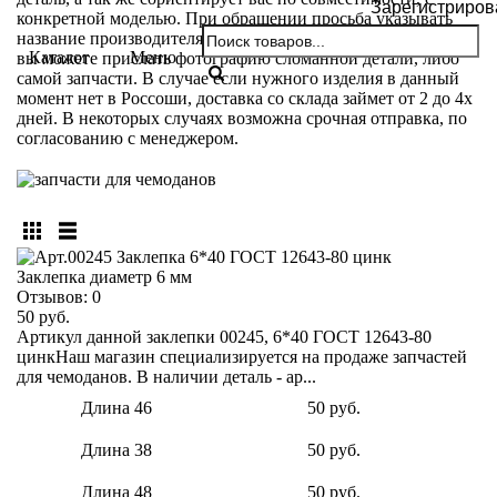
Зарегистриров
конкретной моделью. При обращении просьба указывать
название производителя и модели вашего чемодана. Так же
Каталог
Меню
вы можете прислать фотографию сломанной детали, либо
самой запчасти. В случае если нужного изделия в данный
момент нет в Россоши, доставка со склада займет от 2 до 4х
дней. В некоторых случаях возможна срочная отправка, по
согласованию с менеджером.
Заклепка диаметр 6 мм
Отзывов:
0
50 руб.
Артикул данной заклепки 00245, 6*40 ГОСТ 12643-80
цинкНаш магазин специализируется на продаже запчастей
для чемоданов. В наличии деталь - ар...
Длина 46
50 руб.
Длина 38
50 руб.
Длина 48
50 руб.