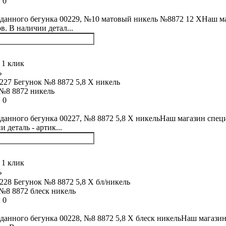
:
0
данного бегунка 00229, №10 матовый никель №8872 12 XНаш маг
в. В наличии детал...
 1 клик
ь
№8 8872 никель
:
0
данного бегунка 00227, №8 8872 5,8 Х никельНаш магазин специ
 деталь - артик...
 1 клик
ь
№8 8872 блеск никель
:
0
данного бегунка 00228, №8 8872 5,8 Х блеск никельНаш магазин