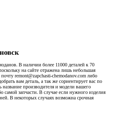
яновск
оданов. В наличии более 11000 деталей к 70
поскольку на сайте отражена лишь небольшая
ю почту
remont@zapchasti-chemodanov.com
либо
рать вам деталь, а так же сориентирует вас по
ь название производителя и модели вашего
о самой запчасти. В случае если нужного изделия
 дней. В некоторых случаях возможна срочная