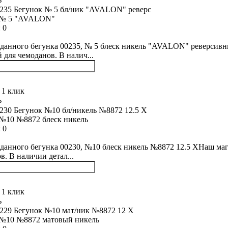
 № 5 "AVALON"
:
0
данного бегунка 00235, № 5 блеск никель "AVALON" реверсивн
й для чемоданов. В налич...
 1 клик
ь
№10 №8872 блеск никель
:
0
данного бегунка 00230, №10 блеск никель №8872 12.5 XНаш маг
в. В наличии детал...
 1 клик
ь
 №10 №8872 матовый никель