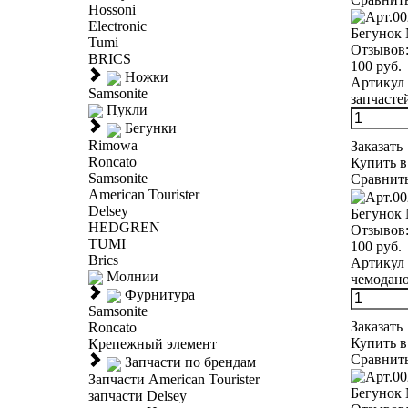
Hossoni
Electronic
Бегунок
Tumi
Отзывов
BRICS
100 руб.
Ножки
Артикул 
Samsonite
запчасте
Пукли
Бегунки
Rimowa
Заказать
Roncato
Купить в
Samsonite
Сравнит
American Tourister
Delsey
Бегунок 
HEDGREN
Отзывов
TUMI
100 руб.
Brics
Артикул 
Молнии
чемодано
Фурнитура
Samsonite
Заказать
Roncato
Купить в
Крепежный элемент
Сравнит
Запчасти по брендам
Запчасти American Tourister
Бегунок
запчасти Delsey