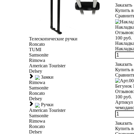
Заказать
Купить в
Сравнит
Накладка
Отзывов
100 руб.
Телескопические ручки
Накладка
Roncato
Накладка
TUMI
Samsonite
Rimowa
Заказать
American Tourister
Купить в
Delsey
Сравнит
Замки
Rimowa
Бегунок
Samsonite
Отзывов
Roncato
100 руб.
Delsey
Артикул 
Ручки
чемоданов
American Tourister
Samsonite
Rimowa
Заказать
Roncato
Купить в
Delsey
Сравнит