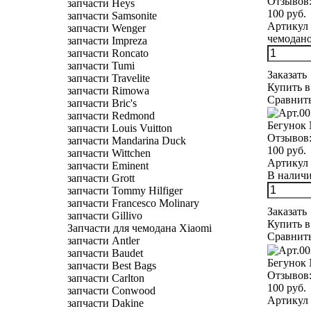
Отзывов
запчасти Heys
100 руб.
запчасти Samsonite
Артикул 
запчасти Wenger
чемодано
запчасти Impreza
запчасти Roncato
запчасти Tumi
Заказать
запчасти Travelite
Купить в
запчасти Rimowa
Сравнит
запчасти Bric's
запчасти Redmond
Бегунок 
запчасти Louis Vuitton
Отзывов
запчасти Mandarina Duck
100 руб.
запчасти Wittchen
Артикул 
запчасти Eminent
В наличии
запчасти Grott
запчасти Tommy Hilfiger
запчасти Francesco Molinary
Заказать
запчасти Gillivo
Купить в
Запчасти для чемодана Xiaomi
Сравнит
запчасти Antler
запчасти Baudet
Бегунок 
запчасти Best Bags
Отзывов
запчасти Carlton
100 руб.
запчасти Conwood
Артикул 
запчасти Dakine