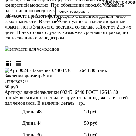
Зарегистриров
конкретной моделью. При обращении просьба указывать
название производителя и модели вашего чемодана. Так же
Каталог
Меню
вы можете прислать фотографию сломанной детали, либо
самой запчасти. В случае если нужного изделия в данный
момент нет в Златоусте, доставка со склада займет от 2 до 4х
дней. В некоторых случаях возможна срочная отправка, по
согласованию с менеджером.
Заклепка диаметр 6 мм
Отзывов:
0
50 руб.
Артикул данной заклепки 00245, 6*40 ГОСТ 12643-80
цинкНаш магазин специализируется на продаже запчастей
для чемоданов. В наличии деталь - ар...
Длина 48
50 руб.
Длина 44
50 руб.
Длина 36
50 руб.