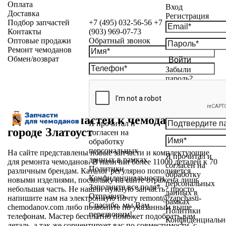
Оплата
Вход
Доставка
Регистрация
Подбор запчастей
+7 (495) 032-56-56
+7
Контакты
(903) 969-07-73
Оптовые продажи
Обратный звонок
Ремонт чемоданов
Обмен/возврат
Войти
Забыли
пароль?
Магазин запчастей к чемоданам в
Я прочитал и
городе Златоуст
согласен на
обработку
персональных
На сайте представлены новые запчасти и комплектующие
Я прочитал и
данных в рамках
для ремонта чемоданов. В наличии более 11000 деталей к 70
согласен на
Политики
различным брендам. Каталог регулярно пополняется
обработку
Конфиденциальности
новыми изделиями, поскольку на сайте отражена лишь
персональных
Заполните все поля*
небольшая часть. Не нашли нужную запчасть? просто
данных в
Отправить
напишите нам на электронную почту
remont@zapchasti-
рамках
Спасибо, мы Вам
chemodanov.com
либо позвоните по указанным выше
Политики
перезвоним!
телефонам. Мастер бесплатно поможет подобрать вам
Конфиденциальн
деталь, а так же сориентирует вас по совместимости, с