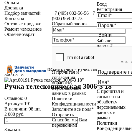
Оплата
Вход
Доставка
Регистрация
Подбор запчастей
+7 (495) 032-56-56
+7
Контакты
(903) 969-07-73
Оптовые продажи
Обратный звонок
Ремонт чемоданов
Обмен/возврат
Войти
Забыли
пароль?
Каталог
»
Телескопические ручки
»
Ручка телескопическая
Я прочитал и
3006-3 18"
согласен на
обработку
Ручка телескопическая 3006-3 18"
персональных
Я прочитал и
данных в рамках
согласен на
Отзывов:
0
Политики
обработку
Артикул:
191
Конфиденциальности
персональных
В наличии:
98
шт.
Заполните все поля*
данных в
2 000 руб.
Отправить
рамках
Спасибо, мы Вам
Политики
перезвоним!
Конфиденциальн
Заказать