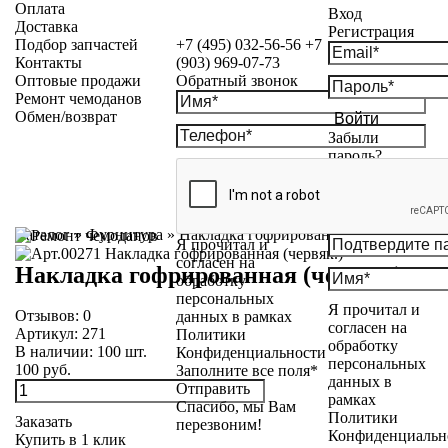
Оплата
Вход
Доставка
Регистрация
Подбор запчастей
+7 (495) 032-56-56
+7
Контакты
(903) 969-07-73
Оптовые продажи
Обратный звонок
Ремонт чемоданов
Обмен/возврат
Войти
Забыли
пароль?
Каталог
»
Фурнитура
»
Накладка гофрированная (червяк.)
Я прочитал и
согласен на
Накладка гофрированная (червяк.)
обработку
персональных
Я прочитал и
Отзывов:
0
данных в рамках
согласен на
Артикул:
271
Политики
обработку
В наличии:
100
шт.
Конфиденциальности
персональных
100 руб.
Заполните все поля*
данных в
Отправить
рамках
Спасибо, мы Вам
Политики
Заказать
перезвоним!
Конфиденциальн
Купить в 1 клик