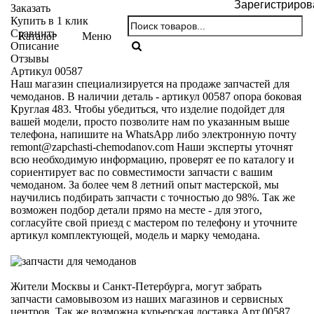
Зарегистриров
Заказать
Купить в 1 клик
Сравнить
Каталог
Меню
Описание
Отзывы
Артикул 00587
Наш магазин специализируется на продаже запчастей для
чемоданов. В наличии деталь - артикул 00587 опора боковая
Круглая 483. Чтобы убедиться, что изделие подойдет для
вашей модели, просто позволите нам по указанным выше
телефона, напишите на WhatsApp либо электронную почту
remont@zapchasti-chemodanov.com
Наши эксперты уточнят
всю необходимую информацию, проверят ее по каталогу и
сориентирует вас по совместимости запчасти с вашим
чемоданом. За более чем 8 летний опыт мастерской, мы
научились подбирать запчасти с точностью до 98%. Так же
возможен подбор детали прямо на месте - для этого,
согласуйте свой приезд с мастером по телефону и уточните
артикул комплектующей, модель и марку чемодана.
Жители Москвы и Санкт-Петербурга, могут забрать
запчасти самовывозом из наших магазинов и сервисных
центров. Так же возможна курьерская доставка Арт.00587