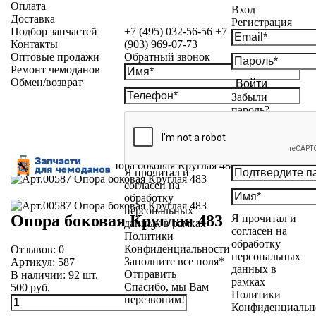
Оплата
Вход
Доставка
Регистрация
Подбор запчастей
+7 (495) 032-56-56
+7
Контакты
(903) 969-07-73
Оптовые продажи
Обратный звонок
Ремонт чемоданов
Обмен/возврат
Войти
Забыли
пароль?
Каталог
»
Пукли
»
Опора боковая Круглая 483
Я прочитал и
согласен на
обработку
персональных
Опора боковая Круглая 483
Я прочитал и
данных в рамках
согласен на
Политики
обработку
Конфиденциальности
Отзывов:
0
персональных
Заполните все поля*
Артикул:
587
данных в
Отправить
В наличии:
92
шт.
рамках
Спасибо, мы Вам
500 руб.
Политики
перезвоним!
Конфиденциальн