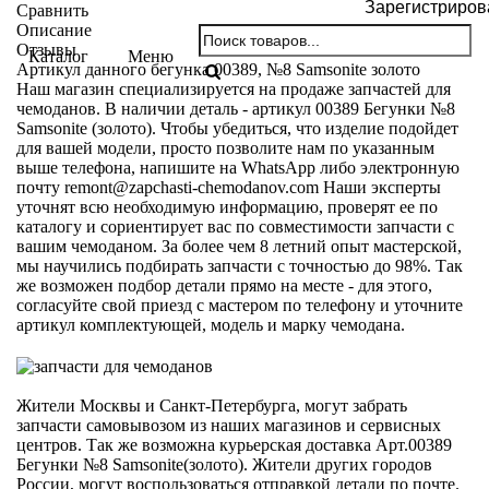
Зарегистриров
Сравнить
Описание
Отзывы
Каталог
Меню
Артикул данного бегунка 00389, №8 Samsonite золото
Наш магазин специализируется на продаже запчастей для
чемоданов. В наличии деталь - артикул 00389 Бегунки №8
Samsonite (золото). Чтобы убедиться, что изделие подойдет
для вашей модели, просто позволите нам по указанным
выше телефона, напишите на WhatsApp либо электронную
почту
remont@zapchasti-chemodanov.com
Наши эксперты
уточнят всю необходимую информацию, проверят ее по
каталогу и сориентирует вас по совместимости запчасти с
вашим чемоданом. За более чем 8 летний опыт мастерской,
мы научились подбирать запчасти с точностью до 98%. Так
же возможен подбор детали прямо на месте - для этого,
согласуйте свой приезд с мастером по телефону и уточните
артикул комплектующей, модель и марку чемодана.
Жители Москвы и Санкт-Петербурга, могут забрать
запчасти самовывозом из наших магазинов и сервисных
центров. Так же возможна курьерская доставка Арт.00389
Бегунки №8 Samsonite(золото). Жители других городов
России, могут воспользоваться отправкой детали по почте.