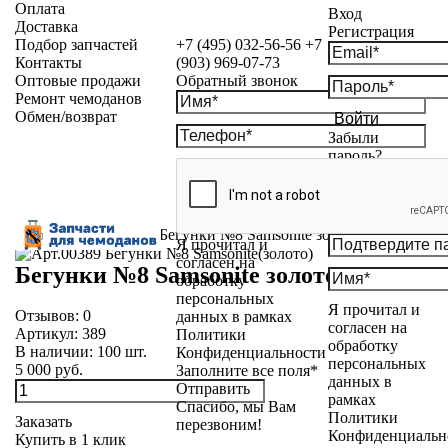
Оплата
Вход
Доставка
Регистрация
Подбор запчастей
+7 (495) 032-56-56
+7
Контакты
(903) 969-07-73
Оптовые продажи
Обратный звонок
Ремонт чемоданов
Обмен/возврат
Войти
Забыли
пароль?
Каталог
»
Бегунки
»
Бегунки №8 Samsonite золото
Я прочитал и
согласен на
Бегунки №8 Samsonite золото
обработку
персональных
Я прочитал и
Отзывов:
0
данных в рамках
согласен на
Артикул:
389
Политики
обработку
В наличии:
100
шт.
Конфиденциальности
персональных
5 000 руб.
Заполните все поля*
данных в
Отправить
рамках
Спасибо, мы Вам
Политики
Заказать
перезвоним!
Конфиденциальн
Купить в 1 клик